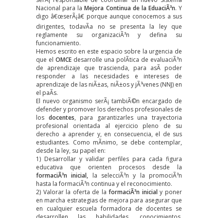
Nacional para la
Mejora Continua de la EduaciÃ³n
. Y
digo â€œserÃ¡â€ porque aunque conocemos a sus
dirigentes, todavÃ­a no se presenta la ley que
reglamente su organizaciÃ³n y defina su
funcionamiento.
Hemos escrito en este espacio sobre la urgencia de
que el
OMCE
desarrolle una polÃ­tica de evaluaciÃ³n
de aprendizaje que trascienda, para asÃ­ poder
responder a las necesidades e intereses de
aprendizaje de las niÃ±as, niÃ±os y jÃ³venes (NNJ) en
el paÃ­s.
El nuevo organismo serÃ¡ tambiÃ©n encargado de
defender y promover los derechos profesionales de
los
docentes
, para garantizarles una trayectoria
profesional orientada al ejercicio pleno de su
derecho a aprender y, en consecuencia, el de sus
estudiantes. Como mÃ­nimo, se debe contemplar,
desde la ley, su papel en:
1) Desarrollar y validar perfiles para cada figura
educativa que orienten procesos desde la
formaciÃ³n inicial,
la selecciÃ³n y la promociÃ³n
hasta la formaciÃ³n continua y el reconocimiento.
2) Valorar la oferta de la
formaciÃ³n inicial
y poner
en marcha estrategias de mejora para asegurar que
en cualquier escuela formadora de docentes se
desarrollen las habilidades, conocimientos,