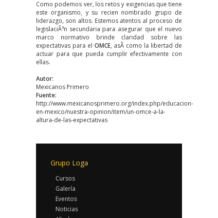
Como podemos ver, los retos y exigencias que tiene
este organismo, y su recien nombrado grupo de
liderazgo, son altos. Estemos atentos al proceso de
legislaciÃ³n secundaria para asegurar que el nuevo
marco normativo brinde claridad sobre las
expectativas para el
OMCE
, asÃ­ como la libertad de
actuar para que pueda cumplir efectivamente con
ellas.
Autor:
Mexicanos Primero
Fuente:
http://www.mexicanosprimero.org/index.php/educacion-
en-mexico/nuestra-opinion/item/un-omce-a-la-
altura-de-las-expectativas
Grupo Loga
Cursos
Galería
Eventos
Noticias