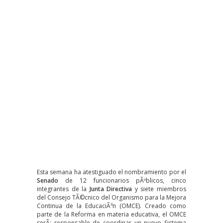
Esta semana ha atestiguado el nombramiento por el
Senado
de 12 funcionarios pÃºblicos, cinco
integrantes de la
Junta Directiva
y siete miembros
del Consejo TÃ©cnico del Organismo para la Mejora
Continua de la EducaciÃ³n (OMCE). Creado como
parte de la Reforma en materia educativa, el OMCE
serÃ¡ responsable de coordinar un nuevo Sistema