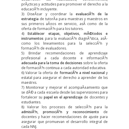
prÃ¡cticas y actitudes para promover el derecho a la
educaciÃ³n incluyente.
3) DiseÃ±ar y coordinar la
evaluaciÃ³n de la
estrategia
de tutorÃ­a para maestras y maestros en
sus primeros aÃ±os en servicio, asÃ­ como de la
oferta de formaciÃ³n para los tutores.
4)
Establecer etapas, objetivos, mÃ©todos e
instrumentos
para la evaluaciÃ³n diagnÃ³stica, asÃ­
como los lineamientos para la selecciÃ³n y
formaciÃ³n de evaluadores.
5) Brindar recomendaciones de aprendizaje
profesional a cada docente e informaciÃ³n
adecuada para la toma de decisiones
sobre la oferta
de formaciÃ³n continua a cada autoridad educativa.
6) Valorar la oferta de
formaciÃ³n a nivel nacional
y
estatal para asegurar el derecho a aprender de lxs
maestrxs.
7) Monitorear y mejorar el acompaÃ±amiento que
se dÃ© a cada escuela desde las supervisiones para
fortalecer su
papel en el aprendizaje
de docentes y
estudiantes.
8) Valorar los procesos de selecciÃ³n para la
admisiÃ³n, promociÃ³n y reconocimiento
de
docentes y hacer recomendaciones de ajuste para
asegurar que promuevan el desarrollo integral de
cada NNJ.