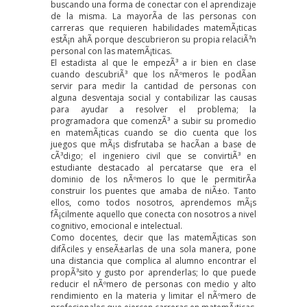
buscando una forma de conectar con el aprendizaje
de la misma. La mayorÃ­a de las personas con
carreras que requieren habilidades matemÃ¡ticas
estÃ¡n ahÃ­ porque descubrieron su propia relaciÃ³n
personal con las matemÃ¡ticas.
El estadista al que le empezÃ³ a ir bien en clase
cuando descubriÃ³ que los nÃºmeros le podÃ­an
servir para medir la cantidad de personas con
alguna desventaja social y contabilizar las causas
para ayudar a resolver el problema; la
programadora que comenzÃ³ a subir su promedio
en matemÃ¡ticas cuando se dio cuenta que los
juegos que mÃ¡s disfrutaba se hacÃ­an a base de
cÃ³digo; el ingeniero civil que se convirtiÃ³ en
estudiante destacado al percatarse que era el
dominio de los nÃºmeros lo que le permitirÃ­a
construir los puentes que amaba de niÃ±o. Tanto
ellos, como todos nosotros, aprendemos mÃ¡s
fÃ¡cilmente aquello que conecta con nosotros a nivel
cognitivo, emocional e intelectual.
Como docentes, decir que las matemÃ¡ticas son
difÃ­ciles y enseÃ±arlas de una sola manera, pone
una distancia que complica al alumno encontrar el
propÃ³sito y gusto por aprenderlas; lo que puede
reducir el nÃºmero de personas con medio y alto
rendimiento en la materia y limitar el nÃºmero de