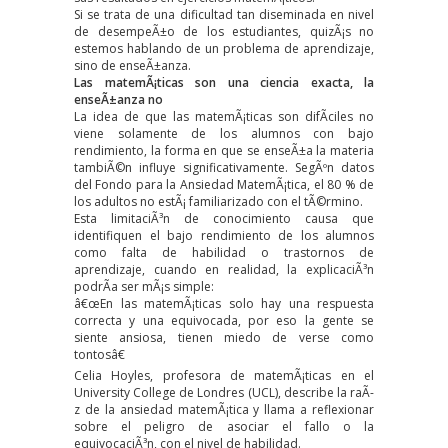
Si se trata de una dificultad tan diseminada en nivel
de desempeÃ±o de los estudiantes, quizÃ¡s no
estemos hablando de un problema de aprendizaje,
sino de enseÃ±anza.
Las matemÃ¡ticas son una ciencia exacta, la
enseÃ±anza no
La idea de que las matemÃ¡ticas son difÃ­ciles no
viene solamente de los alumnos con bajo
rendimiento, la forma en que se enseÃ±a la materia
tambiÃ©n influye significativamente. SegÃºn datos
del Fondo para la Ansiedad MatemÃ¡tica,
el 80 % de
los adultos no estÃ¡ familiarizado con el tÃ©rmino
.
Esta limitaciÃ³n de conocimiento causa que
identifiquen el bajo rendimiento de los alumnos
como falta de habilidad o trastornos de
aprendizaje, cuando en realidad, la explicaciÃ³n
podrÃ­a ser mÃ¡s simple:
â€œEn las matemÃ¡ticas solo hay una respuesta
correcta y una equivocada, por eso la gente se
siente ansiosa, tienen miedo de verse como
tontosâ€
Celia Hoyles, profesora de matemÃ¡ticas en el
University College de Londres (UCL), describe la raÃ­
z de la ansiedad matemÃ¡tica y llama a reflexionar
sobre el peligro de asociar el fallo o la
equivocaciÃ³n, con el nivel de habilidad.