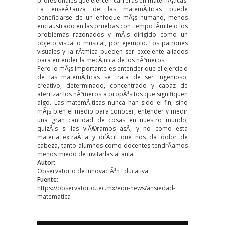
profesionales que ejercen carreras en matemÃ¡ticas.
La enseÃ±anza de las matemÃ¡ticas puede
beneficiarse de un enfoque mÃ¡s humano, menos
enclaustrado en las pruebas con tiempo lÃ­mite o los
problemas razonados y mÃ¡s dirigido como un
objeto visual o musical, por ejemplo. Los patrones
visuales y la rÃ­tmica pueden ser excelente aliados
para entender la mecÃ¡nica de los nÃºmeros.
Pero lo mÃ¡s importante es entender que el ejercicio
de las matemÃ¡ticas se trata de ser ingenioso,
creativo, determinado, concentrado y capaz de
aterrizar los nÃºmeros a propÃ³sitos que signifiquen
algo. Las matemÃ¡ticas nunca han sido el fin, sino
mÃ¡s bien el medio para conocer, entender y medir
una gran cantidad de cosas en nuestro mundo;
quizÃ¡s si las viÃ©ramos asÃ­, y no como esta
materia extraÃ±a y difÃ­cil que nos da dolor de
cabeza, tanto alumnos como docentes tendrÃ­amos
menos miedo de invitarlas al aula.
Autor:
Observatorio de InnovaciÃ³n Educativa
Fuente:
https://observatorio.tec.mx/edu-news/ansiedad-
matematica