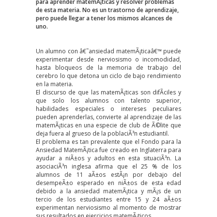
para aprender matemÃ¡ticas y resolver problemas
de esta materia. No es un trastorno de aprendizaje,
pero puede llegar a tener los mismos alcances de
uno.
Un alumno con â€˜ansiedad matemÃ¡ticaâ€™ puede
experimentar desde nerviosismo o incomodidad,
hasta bloqueos de la memoria de trabajo del
cerebro lo que detona un ciclo de bajo rendimiento
en la materia.
El discurso de que las matemÃ¡ticas son difÃ­ciles y
que solo los alumnos con talento superior,
habilidades especiales o intereses peculiares
pueden aprenderlas, convierte al aprendizaje de las
matemÃ¡ticas en una especie de club de Ã©lite que
deja fuera al grueso de la poblaciÃ³n estudiantil.
El problema es tan prevalente que el
Fondo para la
Ansiedad MatemÃ¡tica
fue creado en Inglaterra para
ayudar a niÃ±os y adultos en esta situaciÃ³n. La
asociaciÃ³n inglesa afirma que el 25 % de los
alumnos de 11 aÃ±os estÃ¡n por debajo del
desempeÃ±o esperado en niÃ±os de esta edad
debido a la ansiedad matemÃ¡tica y mÃ¡s de un
tercio de los estudiantes entre 15 y 24 aÃ±os
experimentan nerviosismo al momento de mostrar
sus resultados en ejercicios matemÃ¡ticos.