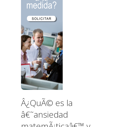
Â¿QuÃ© es la
â€˜ansiedad
matemÃ¡ticaâ€™ y