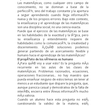
Las matemÃ¡ticas, como cualquier otro campo de
conocimiento, no se dominan a base de la
perfecciÃ³n, sino del trabajo constante y la apertura
a seguir aprendiendo cuando llega informaciÃ³n
nueva y de los propios errores. Bajo este contexto,
la enseÃ±anza y el aprendizaje de las matemÃ¡ticas
son una disciplina social, no una ciencia exacta.
Puede que el ejercicio de las matemÃ¡ticas se base
en las habilidades de la exactitud y la lÃ³gica, pero
su enseÃ±anza y entendimiento requiere de
habilidades como la comunicaciÃ³n, la creatividad y
discernimiento. Â¿QuÃ© soluciones podemos
generar partiendo de un acercamiento flexible y
humano hacia el aprendizaje de las matemÃ¡ticas?
El propÃ³sito de los nÃºmeros es humano
Â¿Para quÃ© voy a usar esto? Es la pregunta mÃ¡s
recurrente en las aulas de las clases de
matemÃ¡ticas. Problemas razonados, ecuaciones,
operaciones fraccionarias… no hay maestro que
pueda enseÃ±ar ninguno de estos temas sin tener al
menos a un estudiante que dispare la pregunta, que,
aunque parezca casual y demostrativa de la falta de
interÃ©s, encierra entre lÃ­neas informaciÃ³n mucho
mÃ¡s valiosa.
Cuando un alumno hace esta pregunta no estÃ¡
cuestionando la validez de la materia, estÃ¡