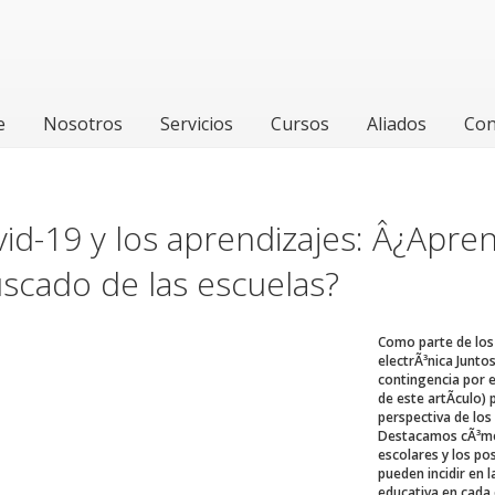
e
Nosotros
Servicios
Cursos
Aliados
Con
vid-19 y los aprendizajes: Â¿Apre
scado de las escuelas?
Como parte de los 
electrÃ³nica Junto
contingencia por e
de este artÃ­culo)
perspectiva de los
Destacamos cÃ³mo
escolares y los po
pueden incidir en 
educativa en cada 