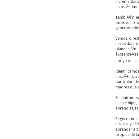
incrementaro
estos Ãºltimo
TambiÃ©n en
positivo, o 
generado din
Vemos
direct
necesidad de
planeaciÃ³n
â€œenseÃ±enâ
apoyo de cada
Identificamo
enseÃ±anza a
particular d
madres que ap
Encontramos 
hijas e hijos
aprendizajes
Registramos 
niÃ±os y jÃ
aprender a t
propias de l