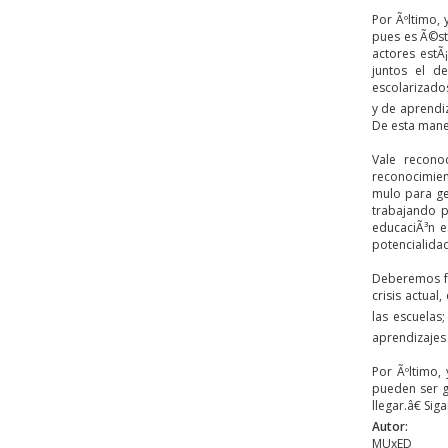
Por Ãºltimo,
pues es Ã©st
actores estÃ
juntos el d
escolarizado
y de aprendi
De esta maner
Vale recono
reconocimien
mulo para gen
trabajando p
educaciÃ³n e
potencialidad
Deberemos for
crisis actua
las escuela
aprendizajes 
Por Ãºltimo,
pueden ser g
llegar.â€ Si
Autor:
MUxED