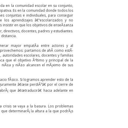
ada en la comunidad escolar en su conjunto,
ipativa. Es en la comunidad donde todos los
es conjuntas e individuales, para conseguir
de los aprendizajes â€“escolarizados y no
 insistir en que los objetivos de enseÃ±anza
directivos, docentes, padres y estudiantes.
 distancia.
enerar mayor empatÃ­a entre actores y al
saprovechemos: partamos de ahÃ­ como estÃ­
, autoridades escolares, docentes y familias
a que el objetivo Ãºltimo y principal de la
da niÃ±a y niÃ±o alcancen el mÃ¡ximo de sus
acio fÃ­sico. Si logramos aprender esto de la
guramente â€œse perdiÃ³â€ por el cierre de
brÃ¡ que â€œtraducirâ€ hacia adelante en
 crisis se vaya a la basura. Los problemas
que determinarÃ¡ la altura a la que podrÃ¡s