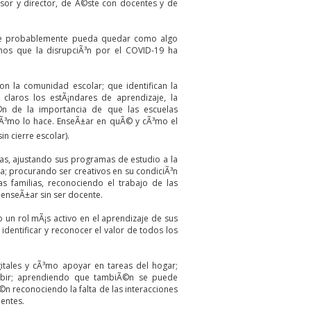
visor y director, de Ã©ste con docentes y de
ue probablemente pueda quedar como algo
amos que la disrupciÃ³n por el COVID-19 ha
on la comunidad escolar; que identifican la
 claros los estÃ¡ndares de aprendizaje, la
Ã©n de la importancia de que las escuelas
 cÃ³mo lo hace. EnseÃ±ar en quÃ© y cÃ³mo el
in cierre escolar).
as, ajustando sus programas de estudio a la
; procurando ser creativos en su condiciÃ³n
s familias, reconociendo el trabajo de las
 enseÃ±ar sin ser docente.
un rol mÃ¡s activo en el aprendizaje de sus
identificar y reconocer el valor de todos los
gitales y cÃ³mo apoyar en tareas del hogar;
cibir; aprendiendo que tambiÃ©n se puede
n reconociendo la falta de las interacciones
entes.