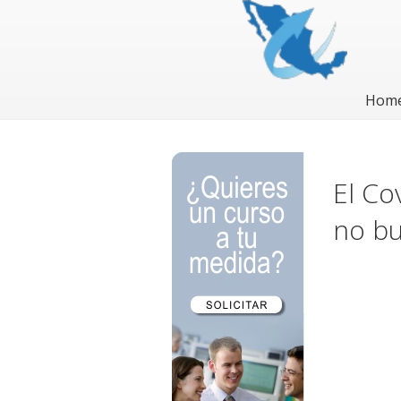
Hom
El Co
no bu