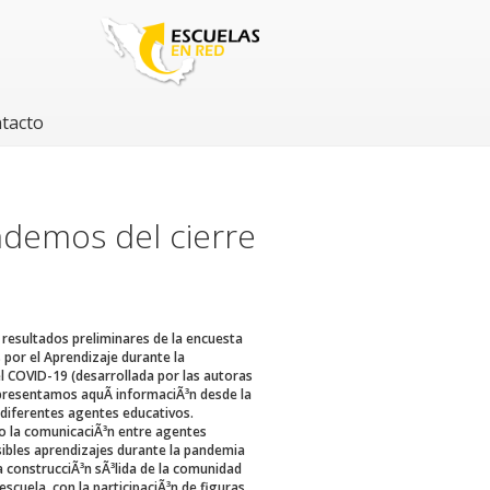
tacto
ndemos del cierre
resultados preliminares de la encuesta
s por el Aprendizaje durante la
l COVID-19 (desarrollada por las autoras
 presentamos aquÃ­ informaciÃ³n desde la
 diferentes agentes educativos.
 la comunicaciÃ³n entre agentes
sibles aprendizajes durante la pandemia
la construcciÃ³n sÃ³lida de la comunidad
escuela, con la participaciÃ³n de figuras