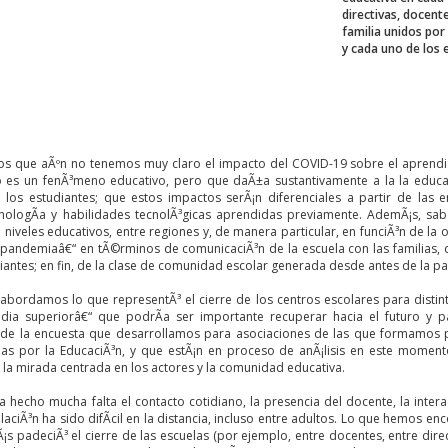
directivas, docent
familia unidos por
y cada uno de los 
 que aÃºn no tenemos muy claro el impacto del COVID-19 sobre el aprendiza
es un fenÃ³meno educativo, pero que daÃ±a sustantivamente a la la educaci
los estudiantes; que estos impactos serÃ¡n diferenciales a partir de las
nologÃ­a y habilidades tecnolÃ³gicas aprendidas previamente. AdemÃ¡s, sab
niveles educativos, entre regiones y, de manera particular, en funciÃ³n de la
 pandemiaâ€“ en tÃ©rminos de comunicaciÃ³n de la escuela con las familias, d
iantes; en fin, de la clase de comunidad escolar generada desde antes de la p
 abordamos lo que representÃ³ el cierre de los centros escolares para distin
dia superiorâ€“ que podrÃ­a ser importante recuperar hacia el futuro y 
 de la encuesta que desarrollamos para asociaciones de las que formamos
as por la EducaciÃ³n, y que estÃ¡n en proceso de anÃ¡lisis en este moment
 la mirada centrada en los actores y la comunidad educativa.
a hecho mucha falta el contacto cotidiano, la presencia del docente, la inte
laciÃ³n ha sido difÃ­cil en la distancia, incluso entre adultos. Lo que hemos e
¡s padeciÃ³ el cierre de las escuelas (por ejemplo, entre docentes, entre dire