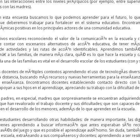
n las interacciones entre los niveles jerÃ¡rquicos (por ejemplo, entre super
s con las madres).
 esta encuesta buscamos lo que podemos aprender para el futuro, lo q
que deberemos trabajar para fortalecer en el sistema educativo. Encontr
Ã¡micas positivas en los principales actores de una comunidad educativa.
ivos escolares reconociendo el valor de la comunicaciÃ³n en la escuela y c
 contar con escenarios alternativos de acciÃ³n educativa, de tener mÃ¡s
 de actividades y las rutas de acciÃ³n identificables. Aprendimos tambi
€ a las familias, de manera mÃ¡s clara, quÃ© es lo que hace la escuela y
 una de las familias es vital en el desarrollo escolar de los estudiantes (con y s
s docentes de mÃºltiples contextos aprendiendo el uso de tecnologÃ­as divers
 distancia, buscando mÃ¡s recursos y nuevas herramientas para la enseÃ±anza
e enseÃ±anza. Encontramos docentes estableciendo contacto directo con la
oyan a sus hijos en el aprendizaje, apreciando su trabajo con la dificultad de
padres, en especial, madres que sorpresivamente se encuentran adquiriendo 
, que han revalorado el trabajo docente y sus dificultades; que son capaces de 
 en el desarrollo de los menores, ademÃ¡s de lo que aprenden en la escuela.
estudiantes desarrollando otras habilidades: de manera importante, las di
³venes aprendiendo a buscar informaciÃ³n que antes esperaban sÃ³lo re
ravÃ©s del juego y que es posible el aprendizaje autÃ³nomo. Sin duda, tambiÃ©
a escuela, extraÃ±ando a sus compaÃ±eros y docentes; aprendiendo a ser resili