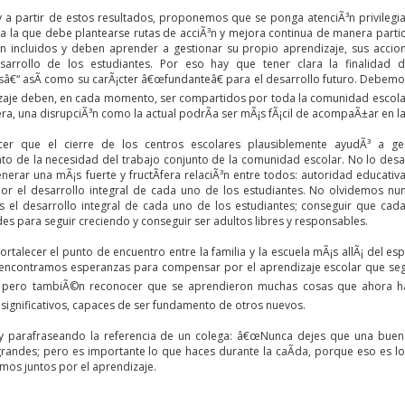
 y a partir de estos resultados, proponemos que se ponga atenciÃ³n privilegi
a la que debe plantearse rutas de acciÃ³n y mejora continua de manera partic
¡n incluidos y deben aprender a gestionar su propio aprendizaje, sus accion
esarrollo de los estudiantes. Por eso hay que tener clara la finalidad 
sâ€“ asÃ­ como su carÃ¡cter â€œfundanteâ€ para el desarrollo futuro. Debemos
zaje deben, en cada momento, ser compartidos por toda la comunidad escolar, 
a, una disrupciÃ³n como la actual podrÃ­a ser mÃ¡s fÃ¡cil de acompaÃ±ar en la
cer que el cierre de los centros escolares plausiblemente ayudÃ³ a g
to de la necesidad del trabajo conjunto de la comunidad escolar. No lo de
erar una mÃ¡s fuerte y fructÃ­fera relaciÃ³n entre todos: autoridad educativa
or el desarrollo integral de cada uno de los estudiantes. No olvidemos nunc
s el desarrollo integral de cada uno de los estudiantes; conseguir que ca
es para seguir creciendo y conseguir ser adultos libres y responsables.
talecer el punto de encuentro entre la familia y la escuela mÃ¡s allÃ¡ del esp
l, encontramos esperanzas para compensar por el aprendizaje escolar que se
s; pero tambiÃ©n reconocer que se aprendieron muchas cosas que ahora ha
significativos, capaces de ser fundamento de otros nuevos.
 y parafraseando la referencia de un colega: â€œNunca dejes que una buena
randes; pero es importante lo que haces durante la caÃ­da, porque eso es lo 
gamos juntos por el aprendizaje.