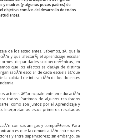
es y madres (y algunos pocos padres) de
 el objetivo comÃºn del desarrollo de todos
estudiantes.
je de los estudiantes. Sabemos, sÃ­, que la
Ã³n y que afectarÃ¡ el aprendizaje escolar
 enormes disparidades socioeconÃ³micas, en
emos que los efectos se darÃ¡n de distinta
 organizaciÃ³n escolar de cada escuela â€“que
e la calidad de interacciÃ³n de los docentes
andemia.
tos actores â€“principalmente en educaciÃ³n
para todos. Partimos de algunos resultados
 parte, como son
Juntos por el Aprendizaje y
o. Interpretamos estos primeros resultados
racciÃ³n con sus amigos y compaÃ±eros. Para
ncontrado es que la comunicaciÃ³n entre pares
ctores y entre supervisores); sin embargo, se