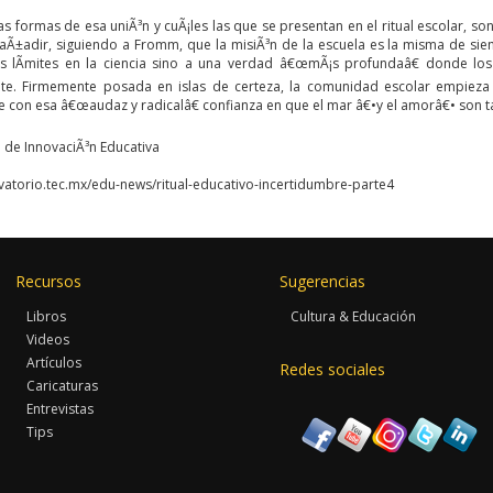
as formas de esa uniÃ³n y cuÃ¡les las que se presentan en el ritual escolar, s
 aÃ±adir, siguiendo a Fromm, que la misiÃ³n de la escuela es la misma de sie
s lÃ­mites en la ciencia sino a una verdad â€œmÃ¡s profundaâ€ donde lo
te. Firmemente posada en islas de certeza, la comunidad escolar empieza
e con esa â€œaudaz y radicalâ€ confianza en que el mar â€•y el amorâ€• son 
 de InnovaciÃ³n Educativa
rvatorio.tec.mx/edu-news/ritual-educativo-incertidumbre-parte4
Recursos
Sugerencias
Libros
Cultura & Educación
Videos
Artículos
Redes sociales
Caricaturas
Entrevistas
Tips