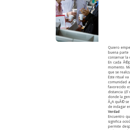
Quiero empez
buena parte 
conservar la 
En cada Ã©po
momento. MÃ¡
que se realiz
Este ritual v
comunidad a
favorecido e
distancia (
El
donde la gen
Â¿A quÃ© se r
de indagar en
Verdad
Encuentro qu
significa
ocio
permite desp