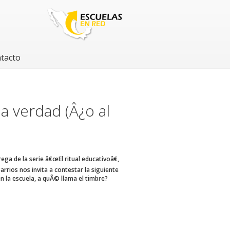
tacto
la verdad (Â¿o al
ega de la serie â€œEl ritual educativoâ€,
rrios nos invita a contestar la siguiente
n la escuela, a quÃ© llama el timbre?