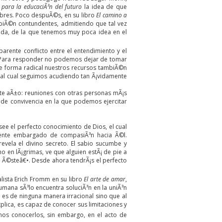
 para la educaciÃ³n del futuro
la idea de que
bres. Poco despuÃ©s, en su libro
El camino a
mbiÃ©n contundentes, admitiendo que tal vez
funda, de la que tenemos muy poca idea en el
rente conflicto entre el entendimiento y el
re? Para responder no podemos dejar de tomar
de forma radical nuestros recursos tambiÃ©n
 al cual seguimos acudiendo tan Ã¡vidamente
ste aÃ±o: reuniones con otras personas mÃ¡s
o de convivencia en la que podemos ejercitar
ee el perfecto conocimiento de Dios, el cual
siente embargado de compasiÃ³n hacia Ã©l.
vela el divino secreto. El sabio sucumbe y
o en lÃ¡grimas, ve que alguien estÃ¡ de pie a
e Ã©steâ€•. Desde ahora tendrÃ¡s el perfecto
lista Erich Fromm en su libro
El arte de amar
,
mana sÃ³lo encuentra soluciÃ³n en la uniÃ³n
 es de ninguna manera irracional sino que al
plica, es capaz de conocer sus limitaciones y
os conocerlos, sin embargo, en el acto de