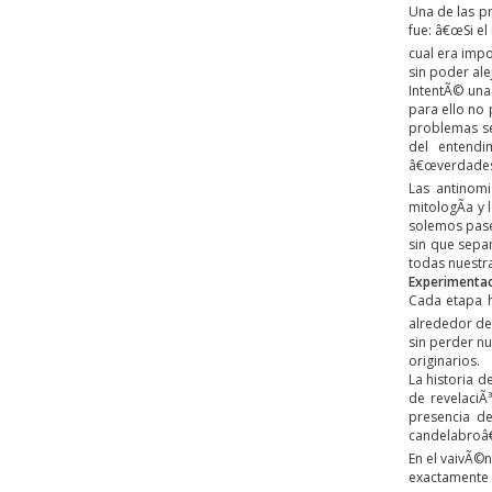
Una de las p
fue: â€œSi el
cual era impo
sin poder ale
IntentÃ© una 
para ello no 
problemas se
del entendi
â€œverdadesâ
Las antinomi
mitologÃ­a y
solemos pasea
sin que sepa
todas nuestra
Experimentac
Cada etapa h
alrededor del
sin perder nu
originarios.
La historia d
de revelaciÃ
presencia d
candelabroâ€
En el vaivÃ©n
exactamente 