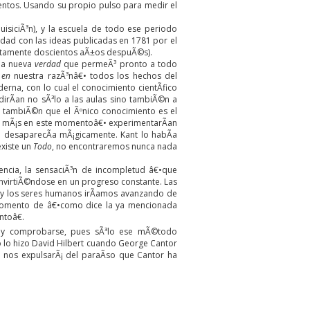
entos. Usando su propio pulso para medir el
uisiciÃ³n), y la escuela de todo ese periodo
midad con las ideas publicadas en 1781 por el
xactamente doscientos aÃ±os despuÃ©s).
una nueva
verdad
que permeÃ³ pronto a todo
y
en
nuestra razÃ³nâ€• todos los hechos del
erna, con lo cual el conocimiento cientÃ­fico
udirÃ­an no sÃ³lo a las aulas sino tambiÃ©n a
n tambiÃ©n que el Ãºnico conocimiento es el
esa mÃ¡s en este momentoâ€• experimentarÃ­an
a desaparecÃ­a mÃ¡gicamente. Kant lo habÃ­a
existe un
Todo
, no encontraremos nunca nada
iencia, la sensaciÃ³n de incompletud â€•que
onvirtiÃ©ndose en un progreso constante. Las
s y los seres humanos irÃ­amos avanzando de
l momento de â€•como dice la ya mencionada
ntoâ€.
se y comprobarse, pues sÃ³lo ese mÃ©todo
o lo hizo David Hilbert cuando George Cantor
nos expulsarÃ¡ del paraÃ­so que Cantor ha