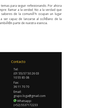
on temas para seguir reflexionando. Por ahora
mpre: llamar a la
verdad
. No a la verdad que
s saberes de la comuniÃ³n ocupan un lugar
 a ser capaz de lanzarse al ocÃ©ano de la
tambiÃ©n parte de nuestra esencia.
Contacto
Tel:
(01 55) 57 50 26 03
10 55 85 08
Fax:
36 11 70 70
Email:
grupo.loga@gmail.com
Whatsapp:
(+52) 5537172233