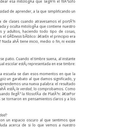
dear esa mitologÃ­a que segÃºn el filÃ³sofo
sidad de aprender, a la que simplificando un
­a de clases cuando atravesamos el portÃ³n
ada y oculta mitologÃ­a que contiene nuestro
os y adultos, haciendo todo tipo de cosas,
s el
GÃ©nesis
bÃ­blico: â€œEn el principio era
ada ahÃ­ tiene inicio, medio o fin, ni existe
e patio. Cuando el timbre suena, al instante
al escolar estÃ¡ representada en ese timbre:
n la escuela se dan esos momentos en que la
piz un garabato al que damos significado, y
aprendemos una nueva palabra: el resultado
ahÃ­ estÃ¡
la verdad
, lo comprobamos. Como
ndo llegÃ³ la filosofÃ­a de PlatÃ³n: â€œPor
 se tornaron en pensamientos claros y a los
dad
?
 con un espacio oscuro al que sentimos que
duda acerca de si lo que vemos a nuestro