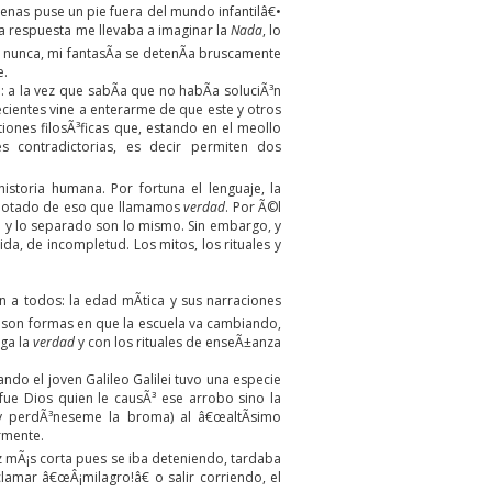
nas puse un pie fuera del mundo infantilâ€•
 La respuesta me llevaba a imaginar la
Nada
, lo
 nunca, mi fantasÃ­a se detenÃ­a bruscamente
e.
 a la vez que sabÃ­a que no habÃ­a soluciÃ³n
ecientes vine a enterarme de que este y otros
iones filosÃ³ficas que, estando en el meollo
s contradictorias, es decir permiten dos
istoria humana. Por fortuna el lenguaje, la
, dotado de eso que llamamos
verdad
. Por Ã©l
do y lo separado son lo mismo. Sin embargo, y
, de incompletud. Los mitos, los rituales y
 a todos: la edad mÃ­tica y sus narraciones
as son formas en que la escuela va cambiando,
rga la
verdad
y con los rituales de enseÃ±anza
do el joven Galileo Galilei tuvo una especie
fue Dios quien le causÃ³ ese arrobo sino la
 (y perdÃ³neseme la broma) al â€œaltÃ­simo
rmente.
ez mÃ¡s corta pues se iba deteniendo, tardaba
amar â€œÂ¡milagro!â€ o salir corriendo, el