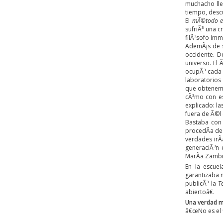
muchacho lle
tiempo, desc
El
mÃ©todo ex
sufriÃ³ una c
filÃ³sofo Im
AdemÃ¡s de s
occidente. 
universo. El 
ocupÃ³ cada 
laboratorios
que obtenemo
cÃ³mo con es
explicado: l
fuera de Ã©l 
Bastaba con 
procedÃ­a de 
verdades irÃ
generaciÃ³n 
MarÃ­a Zambra
En la escue
garantizaba 
publicÃ³ la
T
abiertoâ€.
Una verdad m
â€œNo es el f