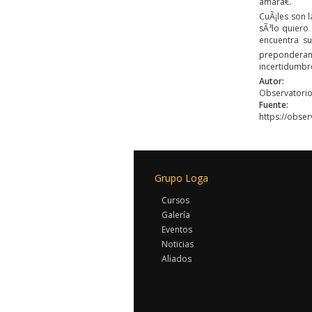
amarâ€.
CuÃ¡les son l
sÃ³lo quiero
encuentra su
preponderan
incertidumbr
Autor:
Observatorio
Fuente:
https://obse
Grupo Loga
Cursos
Galería
Eventos
Noticias
Aliados