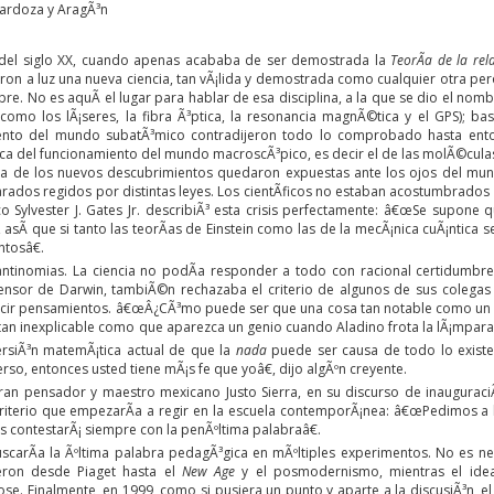
Cardoza y AragÃ³n
 del siglo XX, cuando apenas acababa de ser demostrada la
TeorÃ­a de la rel
ron a luz una nueva ciencia, tan vÃ¡lida y demostrada como cualquier otra per
bre. No es aquÃ­ el lugar para hablar de esa disciplina, a la que se dio el nom
 como los lÃ¡seres, la fibra Ã³ptica, la resonancia magnÃ©tica y el GPS); ba
to del mundo subatÃ³mico contradijeron todo lo comprobado hasta entonces
a del funcionamiento del mundo macroscÃ³pico, es decir el de las molÃ©culas, l
da de los nuevos descubrimientos quedaron expuestas ante los ojos del m
ados regidos por distintas leyes. Los cientÃ­ficos no estaban acostumbrados 
ico Sylvester J. Gates Jr. describiÃ³ esta crisis perfectamente: â€œSe supone
 asÃ­ que si tanto las teorÃ­as de Einstein como las de la mecÃ¡nica cuÃ¡ntic
ntosâ€.
 antinomias. La ciencia no podÃ­a responder a todo con racional certidumbre
ensor de Darwin, tambiÃ©n rechazaba el criterio de algunos de sus colegas s
ir pensamientos. â€œÂ¿CÃ³mo puede ser que una cosa tan notable como un esta
 tan inexplicable como que aparezca un genio cuando Aladino frota la lÃ¡mpara
ersiÃ³n matemÃ¡tica actual de que la
nada
puede ser causa de todo lo existe
verso, entonces usted tiene mÃ¡s fe que yoâ€, dijo algÃºn creyente.
gran pensador y maestro mexicano Justo Sierra, en su discurso de inaugurac
riterio que empezarÃ­a a regir en la escuela contemporÃ¡nea: â€œPedimos a la 
s contestarÃ¡ siempre con la penÃºltima palabraâ€.
buscarÃ­a la Ãºltima palabra pedagÃ³gica en mÃºltiples experimentos. No es n
eron desde Piaget hasta el
New Age
y el posmodernismo, mientras el ideal
e. Finalmente, en 1999, como si pusiera un punto y aparte a la discusiÃ³n, e