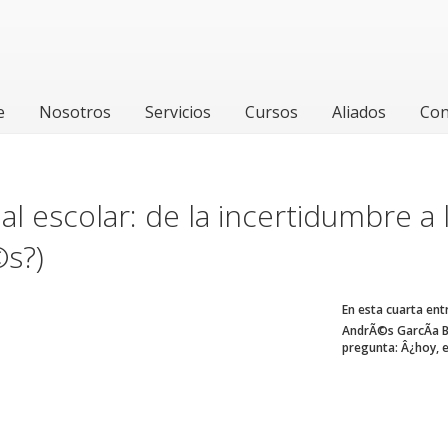
e
Nosotros
Servicios
Cursos
Aliados
Con
tual escolar: de la incertidumbre a 
s?)
En esta cuarta entr
AndrÃ©s GarcÃ­a Ba
pregunta: Â¿hoy, e