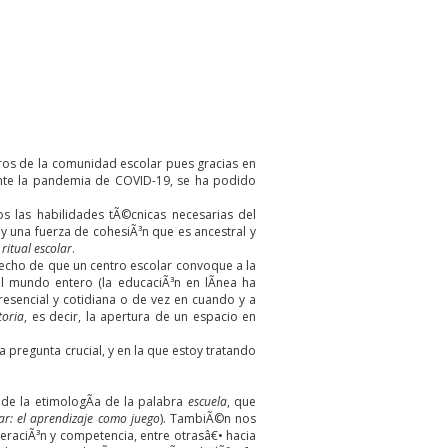
os de la comunidad escolar pues gracias en
ante la pandemia de COVID-19, se ha podido
 las habilidades tÃ©cnicas necesarias del
y una fuerza de cohesiÃ³n que es ancestral y
 ritual escolar
.
 hecho de que un centro escolar convoque a la
mundo entero (la educaciÃ³n en lÃ­nea ha
esencial y cotidiana o de vez en cuando y a
toria
, es decir, la apertura de un espacio en
 pregunta crucial, y en la que estoy tratando
 de la etimologÃ­a de la palabra
escuela
, que
olar: el aprendizaje como juego
). TambiÃ©n nos
eraciÃ³n y competencia, entre otrasâ€• hacia