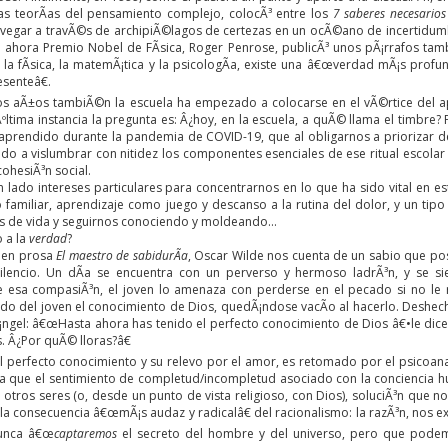
as teorÃ­as del pensamiento complejo, colocÃ³ entre los
7 saberes necesarios
vegar a travÃ©s de archipiÃ©lagos de certezas en un ocÃ©ano de incertidum
el ahora Premio Nobel de FÃ­sica, Roger Penrose, publicÃ³ unos pÃ¡rrafos ta
e la fÃ­sica, la matemÃ¡tica y la psicologÃ­a, existe una â€œverdad mÃ¡s pro
senteâ€.
mos aÃ±os tambiÃ©n la escuela ha empezado a colocarse en el vÃ©rtice del apa
 Ãºltima instancia la pregunta es: Â¿hoy, en la escuela, a quÃ© llama el timb
 aprendido durante la pandemia de COVID-19, que al obligarnos a priorizar 
do a vislumbrar con nitidez los componentes esenciales de ese ritual escolar
ohesiÃ³n social.
 lado intereses particulares para concentrarnos en lo que ha sido vital en e
o familiar, aprendizaje como juego y descanso a la rutina del dolor, y un tip
les de vida y seguirnos conociendo y moldeando…
 a la
verdad
?
 en prosa
El maestro de sabidurÃ­a
, Oscar Wilde nos cuenta de un sabio que pos
silencio. Un dÃ­a se encuentra con un perverso y hermoso ladrÃ³n, y se 
esa compasiÃ³n, el joven lo amenaza con perderse en el pecado si no le re
­do del joven el conocimiento de Dios, quedÃ¡ndose vacÃ­o al hacerlo. Deshech
Ã¡ngel: â€œHasta ahora has tenido el perfecto conocimiento de Dios â€•le dic
. Â¿Por quÃ© lloras?â€
al perfecto conocimiento y su relevo por el amor, es retomado por el psicoana
a que el sentimiento de completud/incompletud asociado con la conciencia hu
tros seres (o, desde un punto de vista religioso, con Dios), soluciÃ³n que no
 la consecuencia â€œmÃ¡s audaz y radicalâ€ del racionalismo: la razÃ³n, nos ex
unca â€œ
captaremos
el secreto del hombre y del universo, pero que podem