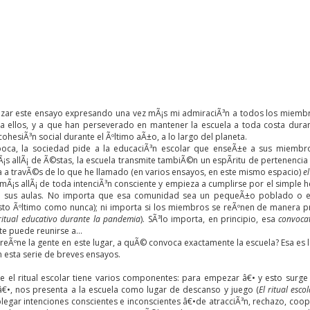
ar este ensayo expresando una vez mÃ¡s mi admiraciÃ³n a todos los miembr
a ellos, y a que han perseverado en mantener la escuela a toda costa dur
cohesiÃ³n social durante el Ãºltimo aÃ±o, a lo largo del planeta.
ca, la sociedad pide a la educaciÃ³n escolar que enseÃ±e a sus miembros
s allÃ¡ de Ã©stas, la escuela transmite tambiÃ©n un espÃ­ritu de pertenencia 
a a travÃ©s de lo que he llamado (en varios ensayos, en este mismo espacio)
el
a mÃ¡s allÃ¡ de toda intenciÃ³n consciente y empieza a cumplirse por el simple
 sus aulas. No importa que esa comunidad sea un pequeÃ±o poblado o el 
sto Ãºltimo como nunca); ni importa si los miembros se reÃºnen de manera pr
 ritual educativo durante la pandemia
). SÃ³lo importa, en principio, esa
convoca
te puede reunirse a…
eÃºne la gente en este lugar, a quÃ© convoca exactamente la escuela? Esa es la
 esta serie de breves ensayos.
e el ritual escolar tiene varios componentes: para empezar â€• y esto surge
â€•, nos presenta a la escuela como lugar de descanso y juego (
El ritual esc
legar intenciones conscientes e inconscientes â€•de atracciÃ³n, rechazo, coop