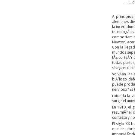
— L. 
A principios
alemanes die
la incertidum
tecnologÃ­as
comportamien
Newton) acerc
Con la llega
mundos separ
fÃ­sico teÃ³r
todas partes,
siempres
disti
VolvÃ­an las
biÃ³logo def
puede produc
nervioso? Es
rotunda la v
surgir el uni
En 1910, el 
resumiÃ³ el c
contesta y no
El siglo XX 
que se abri
imponiÃ©ndos