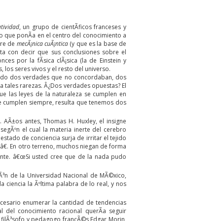
atividad
, un grupo de cientÃ­ficos franceses y
o que ponÃ­a en el centro del conocimiento a
bre de
mecÃ¡nica cuÃ¡ntica
(y que es la base de
sta con decir que sus conclusiones sobre el
 por la fÃ­sica clÃ¡sica (la de Einstein y
os seres vivos y el resto del universo.
undo dos verdades que no concordaban, dos
a tales rarezas. Â¿Dos verdades opuestas? El
 que las leyes de la naturaleza se cumplen en
a se cumplen siempre, resulta que tenemos dos
. AÃ±os antes, Thomas H. Huxley, el insigne
egÃºn el cual la materia inerte del cerebro
do de conciencia surja de irritar el tejido
â€. En otro terreno, muchos niegan de forma
nte. â€œSi usted cree que de la nada pudo
iÃ³n de la Universidad Nacional de MÃ©xico,
ciencia la Ãºltima palabra de lo real, y nos
ecesario enumerar la cantidad de tendencias
 del conocimiento racional querÃ­a seguir
l filÃ³sofo y pedagogo francÃ©s Edgar Morin,