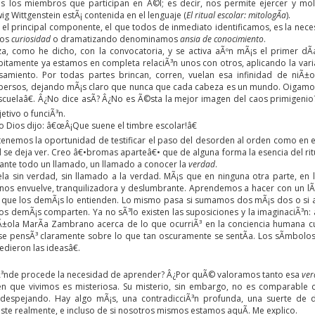
s los miembros que participan en Ã©l; es decir, nos permite ejercer y mol
g Wittgenstein estÃ¡ contenida en el lenguaje (
El ritual escolar: mitologÃ­a
).
 el principal componente, el que todos de inmediato identificamos, es la nece
mos
curiosidad
o dramatizando denominamos
ansia de conocimiento
.
, como he dicho, con la convocatoria, y se activa aÃºn mÃ¡s el primer dÃ
ºbitamente ya estamos en completa relaciÃ³n unos con otros, aplicando la vari
samiento. Por todas partes brincan, corren, vuelan esa infinidad de niÃ±
spersos, dejando mÃ¡s claro que nunca que cada cabeza es un mundo. Oigamo
scuelaâ€. Â¿No dice asÃ­? Â¿No es Ã©sta la mejor imagen del caos primigenio? N
jetivo o funciÃ³n.
 Dios dijo: â€œÂ¡Que suene el timbre escolar!â€
tenemos la oportunidad de testificar el paso del desorden al orden como en es
se deja ver. Creo â€•bromas aparteâ€• que de alguna forma la esencia del ritu
 ante todo un llamado, un llamado a conocer la
verdad
.
la sin verdad, sin llamado a la verdad. MÃ¡s que en ninguna otra parte, e
nos envuelve, tranquilizadora y deslumbrante. Aprendemos a hacer con un lÃ¡
que los demÃ¡s lo entienden. Lo mismo pasa si sumamos dos mÃ¡s dos o si 
os demÃ¡s comparten. Ya no sÃ³lo existen las suposiciones y la imaginaciÃ³n: 
Ã±ola MarÃ­a Zambrano acerca de lo que ocurriÃ³ en la conciencia humana cua
se pensÃ³ claramente sobre lo que tan oscuramente se sentÃ­a. Los sÃ­mbolos
edieron las ideasâ€.
³nde procede la necesidad de aprender? Â¿Por quÃ© valoramos tanto esa
ver
en que vivimos es misteriosa. Su misterio, sin embargo, no es comparable
despejando. Hay algo mÃ¡s, una contradicciÃ³n profunda, una suerte de 
ste realmente, e incluso de si nosotros mismos estamos aquÃ­. Me explico.