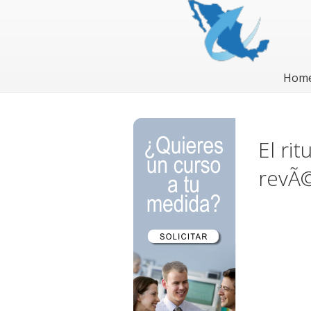
Hom
El ri
revÃ©