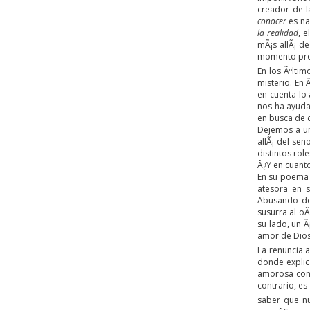
creador de l
conocer
es na
la realidad
, 
mÃ¡s allÃ¡ d
momento pre
En los Ãºlti
misterio. En
en cuenta lo
nos ha ayuda
en busca de c
Dejemos a un
allÃ¡ del sen
distintos ro
Â¿Y en cuanto
En su poema
atesora en 
Abusando de 
susurra al oÃ
su lado, un 
amor de Dios
La renuncia 
donde explic
amorosa con o
contrario, es
saber que n