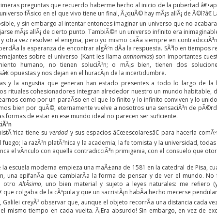
rimeras preguntas que recuerdo haberme hecho al inicio de la pubertad â€•ape
 universo fÃ­sico en el que vivo tiene un final, Â¿quÃ© hay mÃ¡s allÃ¡ de Ã©l?â€
sible, y sin embargo al intentar entonces imaginar un universo que no acabara
jarse mÃ¡s allÃ¡ de cierto punto. TambiÃ©n un universo infinito era inimaginabl
y otra vez resolver el enigma, pero yo mismo caÃ­a siempre en contradicciÃ³n:
perdÃ­a la esperanza de encontrar algÃºn dÃ­a la respuesta. SÃ³lo en tiempos r
mejantes sobre el universo (Kant les llama
antinomias
) son importantes cuest
miento humano, no tienen soluciÃ³n; o mÃ¡s bien, tienen dos solucione
€ opuestas y nos dejan en el huracÃ¡n de la incertidumbre.
as y la angustia que generan han estado presentes a todo lo largo de la h
 los rituales cohesionadores integran alrededor nuestro un mundo habitable
rnos como por un paraÃ­so en el que lo finito y lo infinito conviven y lo uni
mos bien por quÃ©, eternamente vuelve a nosotros una sensaciÃ³n de pÃ©rdida
s formas de estar en ese mundo ideal no parecen ser suficiente.
iÃ³n
istÃ³rica tiene su
verdad
y sus espacios â€œescolaresâ€ para hacerla comÃºn
 fuego; la razÃ³n platÃ³nica y la academia; la fe tomista y la universidad, tod
nca el vÃ­nculo con aquella contradicciÃ³n primigenia, con el consuelo que oto
e la escuela moderna empieza una maÃ±ana de 1581 en la catedral de Pisa, cuan
³n, una epifanÃ­a que cambiarÃ­a la forma de pensar y de ver el mundo. No 
e otro
AltÃ­simo
, uno bien material y sujeto a leyes naturales: me refiero
 que colgaba de la cÃºpula y que un sacristÃ¡n habÃ­a hecho mecerse pendula
, Galilei creyÃ³ observar que, aunque el objeto recorrÃ­a una distancia cada v
el mismo tiempo en cada vuelta. Â¡Era absurdo! Sin embargo, en vez de excl