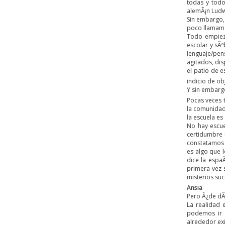
todas y todo
alemÃ¡n Ludwi
Sin embargo,
poco llama
Todo empieza
escolar y sÃ
lenguaje/pen
agitados, di
el patio de e
indicio de ob
Y sin embargo
Pocas veces 
la comunidad 
la escuela es
No hay escue
certidumbre 
constatamos 
es algo que l
dice la espa
primera vez 
misterios suc
Ansia
Pero Â¿de dÃ
La realidad 
podemos ir 
alrededor exi