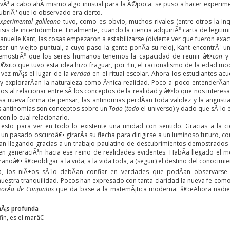
vÃ³ a cabo ahÃ­ mismo algo inusual para la Ã©poca: se puso a hacer experim
ubriÃ³ que lo observado era cierto.
perimental galileano
tuvo, como es obvio, muchos rivales (entre otros la Inq
risis de incertidumbre. Finalmente, cuando la ciencia adquiriÃ³ carta de legiti
manuelle Kant, las cosas empezaron a estabilizarse (divierte ver que fueron e
er un viejito puntual, a cuyo paso la gente ponÃ­a su reloj, Kant encontrÃ³ 
DemostrÃ³ que los seres humanos tenemos la capacidad de reunir â€•
con
Ã©xito que tuvo esta idea hizo fraguar, por fin, el racionalismo de la edad mod
vez mÃ¡s el lugar de la
verdad
en el ritual escolar. Ahora los estudiantes ac
 y explorarÃ­an la naturaleza como Ãºnica realidad. Poco a poco entenderÃ­a
s al relacionar entre sÃ­ los conceptos de la realidad y â€•lo que nos inter
a nueva forma de pensar, las antinomias perdÃ­an toda validez y la angusti
as antinomias son conceptos sobre un
Todo
(
todo
el universo) y dado que sÃ³lo 
con lo cual relacionarlo.
esto para ver en todo lo existente una unidad con sentido. Gracias a la c
un pasado oscuroâ€• girarÃ­a su flecha para dirigirse a un luminoso futuro, c
­an llegando gracias a un trabajo paulatino de descubrimientos demostrado
en generaciÃ³n hacia ese reino de realidades evidentes. HabÃ­a llegado e
noâ€• â€œobligar a la vida, a la vida toda, a (seguir) el destino del conocimie
la, los niÃ±os sÃ³lo debÃ­an confiar en verdades que podÃ­an observar
nuestra tranquilidad. Pocos han expresado con tanta claridad la nueva fe com
eorÃ­a de Conjuntos
que da base a la matemÃ¡tica moderna: â€œAhora nadie 
Ã¡s profunda
in, es el marâ€