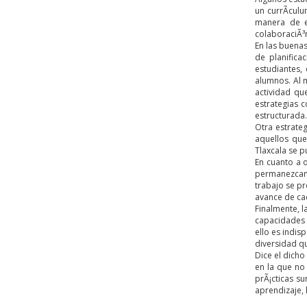
un currÃ­cul
manera de e
colaboraciÃ³n
En las buenas
de planific
estudiantes,
alumnos. Al 
actividad qu
estrategias 
estructurada.
Otra estrate
aquellos que
Tlaxcala se p
En cuanto a 
permanezcan 
trabajo se pr
avance de ca
Finalmente, l
capacidades 
ello es indis
diversidad q
Dice el dicho
en la que no 
prÃ¡cticas s
aprendizaje,