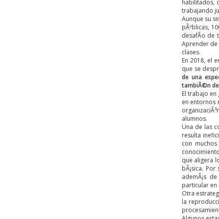
habilitados,
trabajando ju
Aunque su sin
pÃºblicas, 1
desafÃ­o de 
Aprender de s
clases.
En 2018, el e
que se despr
de una espec
tambiÃ©n de 
El trabajo en
en entornos 
organizaciÃ
alumnos.
Una de las c
resulta inef
con muchos 
conocimiento
que aligera 
bÃ¡sica. Por
ademÃ¡s de l
particular en
Otra estrateg
la reproducc
procesamiento
Algunos estad