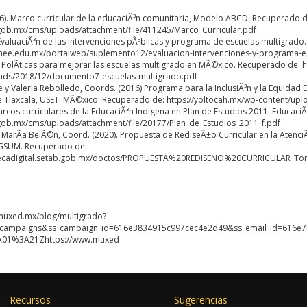
). Marco curricular de la educaciÃ³n comunitaria, Modelo ABCD. Recuperado d
gob.mx/cms/uploads/attachment/file/411245/Marco_Curricular.pdf
 EvaluaciÃ³n de las intervenciones pÃºblicas y programa de escuelas multigrad
inee.edu.mx/portalweb/suplemento12/evaluacion-intervenciones-y-programa-e
. PolÃ­ticas para mejorar las escuelas multigrado en MÃ©xico. Recuperado de: 
ads/2018/12/documento7-escuelas-multigrado.pdf
ie y Valeria Rebolledo, Coords. (2016) Programa para la InclusiÃ³n y la Equidad 
e Tlaxcala, USET. MÃ©xico. Recuperado de: https://yoltocah.mx/wp-content/up
arcos curriculares de la EducaciÃ³n Indigena en Plan de Estudios 2011. Educaci
gob.mx/cms/uploads/attachment/file/20177/Plan_de_Estudios_2011_f.pdf
 MarÃ­a BelÃ©n, Coord. (2020). Propuesta de RediseÃ±o Curricular en la Atenci
 DGSUM. Recuperado de:
otecadigital.setab.gob.mx/doctos/PROPUESTA%20REDISENO%20CURRICULAR_Torr
muxed.mx/blog/multigrado?
scampaigns&ss_campaign_id=616e3834915c997cec4e2d49&ss_email_id=616
A01%3A21Zhttps://www.muxed
Recursos
Sugerencias