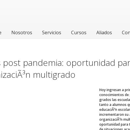
e
Nosotros
Servicios
Cursos
Aliados
Con
 post pandemia: oportunidad para
izaciÃ³n multigrado
Hoy ingresan a pr
conocimientos de 
grados las escuel
tanto a alumnos q
educaciÃ³n escola
incrementaron su a
organizaciÃ³n mul
oportunidad para t
de situaciones ac