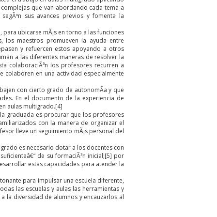
¡s complejas que van abordando cada tema a
 segÃºn sus avances previos y fomenta la
 para ubicarse mÃ¡s en torno a las funciones
¡s, los maestros promueven la ayuda entre
repasen y refuercen estos apoyando a otros
man a las diferentes maneras de resolver la
ta colaboraciÃ³n los profesores recurren a
ue colaboren en una actividad especialmente
rabajen con cierto grado de autonomÃ­a y que
dades. En el documento de la experiencia de
 en aulas multigrado.
[4]
ela graduada es procurar que los profesores
miliarizados con la manera de organizar el
ofesor lleve un seguimiento mÃ¡s personal del
tigrado es necesario dotar a los docentes con
ficienteâ€“ de su formaciÃ³n inicial;
[5]
por
esarrollar estas capacidades para atender la
etonante para impulsar una escuela diferente,
odas las escuelas y aulas las herramientas y
 a la diversidad de alumnos y encauzarlos al