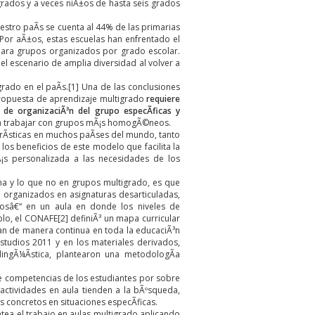
rados y a veces niÃ±os de hasta seis grados
estro paÃ­s se cuenta al 44% de las primarias
 Por aÃ±os, estas escuelas han enfrentado el
 para grupos organizados por grado escolar.
el escenario de amplia diversidad al volver a
grado en el paÃ­s.
[1]
Una de las conclusiones
propuesta de aprendizaje multigrado
requiere
s de organizaciÃ³n del grupo especÃ­ficas y
ara trabajar con grupos mÃ¡s homogÃ©neos.
rÃ­sticas en muchos paÃ­ses del mundo, tanto
s beneficios de este modelo que facilita la
¡s personalizada a las necesidades de los
na y lo que no en grupos multigrado, es que
n organizados en asignaturas desarticuladas,
sâ€“ en un aula en donde los niveles de
plo, el CONAFE
[2]
definiÃ³ un mapa curricular
dan de manera continua en toda la educaciÃ³n
estudios 2011 y en los materiales derivados,
 lingÃ¼Ã­stica, plantearon una metodologÃ­a
 de competencias de los estudiantes por sobre
actividades en aula tienden a la bÃºsqueda,
 concretos en situaciones especÃ­ficas.
tea el trabajo en aulas multigrado aplicando