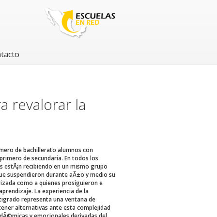
tacto
 revalorar la
imero de bachillerato alumnos con
primero de secundaria. En todos los
as estÃ¡n recibiendo en un mismo grupo
ue suspendieron durante aÃ±o y medio su
rizada como a quienes prosiguieron e
prendizaje. La experiencia de la
tigrado representa una ventana de
ener alternativas ante esta complejidad
adÃ©micas y emocionales derivadas del