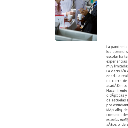
La pandemia 
los aprendiz
escolar ha te
experiencias 
muy limitadas
La decisiÃ³n
edad. La rea
de cierre de
acadÃ©mico y
Hacer frente
didÃ¡cticas 
de escuelas 
por estudian
MÃ¡s allÃ¡ d
comunidades 
escuelas mult
aÃ±os o de s