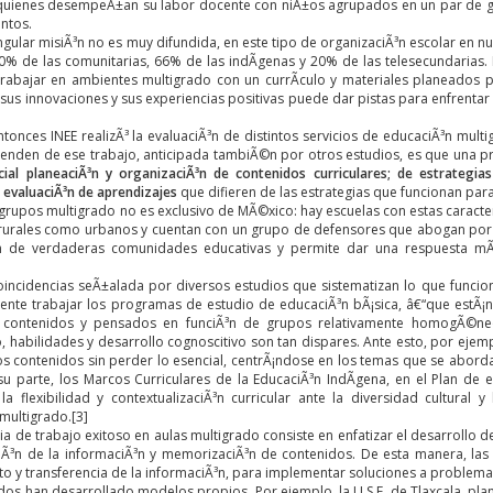
 quienes desempeÃ±an su labor docente con niÃ±os agrupados en un par de g
ntos.
gular misiÃ³n no es muy difundida, en este tipo de organizaciÃ³n escolar en nu
00% de las comunitarias, 66% de las indÃ­genas y 20% de las telesecundarias.
trabajar en ambientes multigrado con un currÃ­culo y materiales planeados
us innovaciones y sus experiencias positivas puede dar pistas para enfrentar 
ntonces INEE realizÃ³ la evaluaciÃ³n de distintos servicios de educaciÃ³n multi
enden de ese trabajo, anticipada tambiÃ©n por otros estudios, es que una 
ial planeaciÃ³n y organizaciÃ³n de contenidos curriculares; de estrategia
evaluaciÃ³n de aprendizajes
que difieren de las estrategias que funcionan p
 grupos multigrado no es exclusivo de MÃ©xico: hay escuelas con estas caracte
rurales como urbanos y cuentan con un grupo de defensores que abogan por lo
³n de verdaderas comunidades educativas y permite dar una respuesta mÃ
oincidencias seÃ±alada por diversos estudios que sistematizan lo que funcio
iciente trabajar los programas de estudio de educaciÃ³n bÃ¡sica, â€“que estÃ¡
contenidos y pensados en funciÃ³n de grupos relativamente homogÃ©neo
, habilidades y desarrollo cognoscitivo son tan dispares. Ante esto, por ejem
los contenidos sin perder lo esencial, centrÃ¡ndose en los temas que se abor
 su parte, los Marcos Curriculares de la EducaciÃ³n IndÃ­gena, en el Plan de 
a flexibilidad y contextualizaciÃ³n curricular ante la diversidad cultural y
 multigrado.
[3]
ia de trabajo exitoso en aulas multigrado consiste en enfatizar el desarrollo
iÃ³n de la informaciÃ³n y memorizaciÃ³n de contenidos. De esta manera, las 
 y transferencia de la informaciÃ³n, para implementar soluciones a problemas
os han desarrollado modelos propios. Por ejemplo, la U.S.E. de Tlaxcala, plan