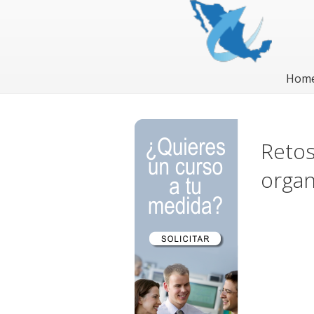
Hom
Retos
organ