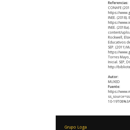
Referencias:
CONAFE (2016
https://www.
INEE. (2018).
https://www.
INEE. (2018a)
content/uplo
Rockwell, Els
Educativos d
SEP. (2011) M
https://www.
Torres Mayo,
Inicial. SEP,
http://bibli
Autor:
MUXED
Fuente:
https://www.
ss_source=s
10-19T08%3
Grupo Loga