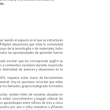
las.
r siendo el espacio en el que se estructuran
Ãºltiples situaciones que toda la comunidad
apoyo de la tecnologÃ­a o de materiales, hubo
ntrario las oportunidades de aprender fueron
 grado escolar que les corresponde segÃºn su
s a contenidos escolares durante el periodo
e diversidad de avances y situaciones en lo
usiÃ³n, requiere echar mano de herramientas
 general. Hoy es oportuno recordar que miles
a a los llamados grupos multigrado formados
lar, existen miles de escuelas situadas en
 edad, conocimientos y bagaje cultural:
las
los aprendizajes entre niÃ±os de tres a cinco
ducidos por uno o mÃ¡s maestros o jÃ³venes