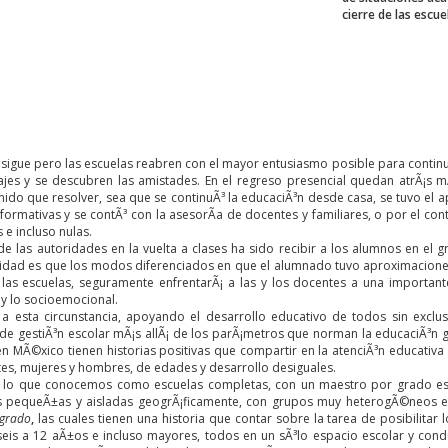
cierre de las escue
sigue pero las escuelas reabren con el mayor entusiasmo posible para continua
ajes y se descubren las amistades. En el regreso presencial quedan atrÃ¡s m
nido que resolver, sea que se continuÃ³ la educaciÃ³n desde casa, se tuvo el 
formativas y se contÃ³ con la asesorÃ­a de docentes y familiares, o por el co
 e incluso nulas.
 de las autoridades en la vuelta a clases ha sido recibir a los alumnos en el
lidad es que los modos diferenciados en que el alumnado tuvo aproximacione
 las escuelas, seguramente enfrentarÃ¡ a las y los docentes a una important
 lo socioemocional.
 a esta circunstancia, apoyando el desarrollo educativo de todos sin excl
y de gestiÃ³n escolar mÃ¡s allÃ¡ de los parÃ¡metros que norman la educaciÃ³n
en MÃ©xico tienen historias positivas que compartir en la atenciÃ³n educativ
tes, mujeres y hombres, de edades y desarrollo desiguales.
e lo que conocemos como escuelas completas, con un maestro por grado esco
pequeÃ±as y aisladas geogrÃ¡ficamente, con grupos muy heterogÃ©neos en
igrado
,
las cuales tienen una historia que contar sobre la tarea de posibilitar 
eis a 12 aÃ±os e incluso mayores, todos en un sÃ³lo espacio escolar y con