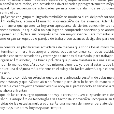
um comÃºn para todos, con actividades diversificadas y progresivamente mÃ
spiral. La secuencia de actividades permite que los alumnos se ubiquen
 entre ellos.
 prÃ¡cticas con grupo multigrado tambiÃ©n se modifica el rol del profesorado,
aciÃ³n didÃ¡ctica, acompaÃ±amiento y orientaciÃ³n de los alumnos. AdemÃ
 de manera que quienes ya lograron apropiarse de ciertos conocimientos 
mismo tiempo, los que aÃºn no han logrado comprender observan y se aproxi
e ponen en prÃ¡ctica sus compaÃ±eros con mayor avance. Para fomentar es
como organizar equipos o parejas de trabajo con avances desiguales para q
gia consiste en planificar las actividades de manera que todos los alumnos t
 terminan primero, tras apoyar a otros, puedan continuar con otras activi
ueden consultar actividades y estrategias alineadas al currÃ­culo, para trabajar
organizaciÃ³n escolar, una buena prÃ¡ctica que puede transferirse a una escu
por lo menos dos aÃ±os con los mismos alumnos, ya que al estar todos fa
oduce una dinÃ¡mica mÃ¡s eficiente en el aula y ello facilita ademÃ¡s que el pr
da uno.
a literatura coincide en seÃ±alar que para una adecuada gestiÃ³n de aulas mul
especÃ­ficas, y que Ã©stas aÃºn no forman parte â€“o lo hacen de manera insu
pensable crear trayectos formativos que apoyen al profesorado en servicio a d
ue ahora enfrentan.
 que de las crisis surgen oportunidades y la crisis por COVID19 puede ser el d
sÃ³lo la adopciÃ³n de tecnologÃ­as sea factor de innovaciÃ³n. Incorporar en t
urgidas de las escuelas multigrado, serÃ­a una manera de innovar para atender
 hoy mÃ¡s que antes, hoy mÃ¡s que siempre.