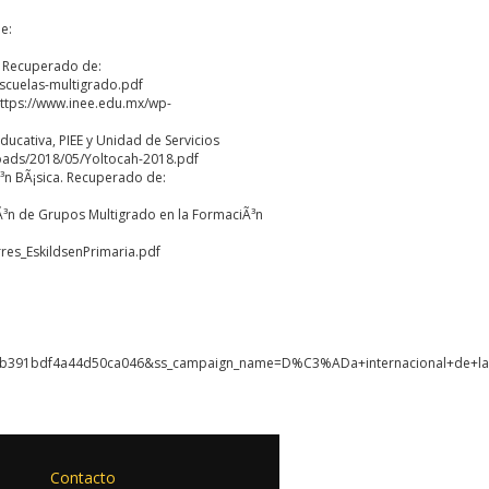
e:
o. Recuperado de:
scuelas-multigrado.pdf
https://www.inee.edu.mx/wp-
Educativa, PIEE y Unidad de Servicios
loads/2018/05/Yoltocah-2018.pdf
Ã³n BÃ¡sica. Recuperado de:
Ã³n de Grupos Multigrado en la FormaciÃ³n
es_EskildsenPrimaria.pdf
e7b391bdf4a44d50ca046&ss_campaign_name=D%C3%ADa+internacional+de+l
Contacto