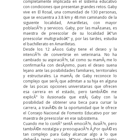
completamente implicada en el sistema educativo
con condiciones que presentan grandes retos. Gaby
vive en El Rosal, una comunidad de 130 personas,
que se encuentra a 3.8 km y 48 min caminando de la
siguiente localidad, Amarilletas, con mayor
poblaciÃ³n y servicios. Gaby, por las maÃ±anas, es
maestra de preescolar de su localidad â€“un
preescolar multigradoâ€“ y, por las tardes, estudia
el bachillerato en Amarilletas.
Desde los 12 aÃ±os Gaby tiene el deseo y la
intenciÃ³n de convertirse en veterinaria. No ha
cambiado su aspiraciÃ³n, tal como su mamÃ¡ me lo
confirmarÃ­a con desÃ¡nimo, pues el deseo suena
lejano ante las posibilidades familiares, territoriales
y estructurales. La mamÃ¡ de Gaby reconoce lo
complejo que serÃ¡ que admitan a su hija en alguna
de las pocas opciones universitarias que ofrecen
esa carrera en el estado, pero tambiÃ©n me
explicÃ³ lo ilusionada que estÃ¡ Gaby con la
posibilidad de obtener una beca para cursar la
carrera, a travÃ©s de la oportunidad que le ofrece
el Consejo Nacional de Fomento Educativo por ser
maestra de preescolar en ese subsistema.
Cuando me lo contÃ³ sentÃ­ emociÃ³n, ilusiÃ³n, pero
tambiÃ©n nostalgia y preocupaciÃ³n Â¿Por quÃ© es
tan complejo para Gaby alcanzar algo a lo que
deberÃ­a tener acceso â€“por derechoâ€“ como