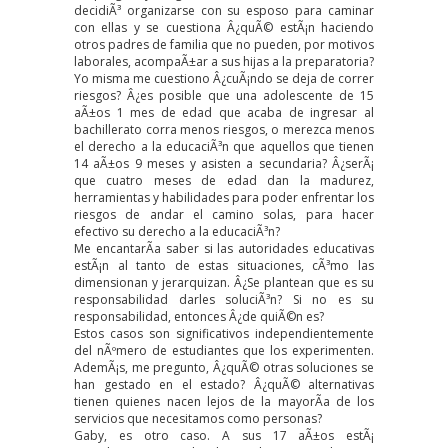
decidiÃ³ organizarse con su esposo para caminar
con ellas y se cuestiona Â¿quÃ© estÃ¡n haciendo
otros padres de familia que no pueden, por motivos
laborales, acompaÃ±ar a sus hijas a la preparatoria?
Yo misma me cuestiono Â¿cuÃ¡ndo se deja de correr
riesgos? Â¿es posible que una adolescente de 15
aÃ±os 1 mes de edad que acaba de ingresar al
bachillerato corra menos riesgos, o merezca menos
el derecho a la educaciÃ³n que aquellos que tienen
14 aÃ±os 9 meses y asisten a secundaria? Â¿serÃ¡
que cuatro meses de edad dan la madurez,
herramientas y habilidades para poder enfrentar los
riesgos de andar el camino solas, para hacer
efectivo su derecho a la educaciÃ³n?
Me encantarÃ­a saber si las autoridades educativas
estÃ¡n al tanto de estas situaciones, cÃ³mo las
dimensionan y jerarquizan. Â¿Se plantean que es su
responsabilidad darles soluciÃ³n? Si no es su
responsabilidad, entonces Â¿de quiÃ©n es?
Estos casos son significativos independientemente
del nÃºmero de estudiantes que los experimenten.
AdemÃ¡s, me pregunto, Â¿quÃ© otras soluciones se
han gestado en el estado? Â¿quÃ© alternativas
tienen quienes nacen lejos de la mayorÃ­a de los
servicios que necesitamos como personas?
Gaby, es otro caso. A sus 17 aÃ±os estÃ¡