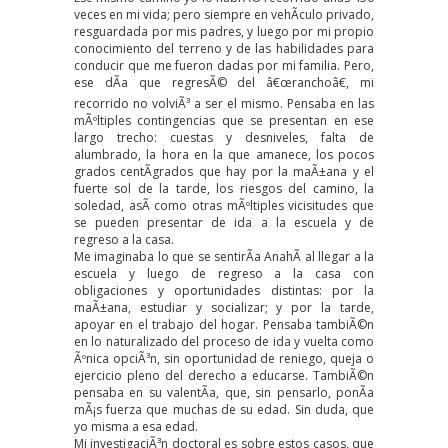
veces en mi vida; pero siempre en vehÃ­culo privado,
resguardada por mis padres, y luego por mi propio
conocimiento del terreno y de las habilidades para
conducir que me fueron dadas por mi familia. Pero,
ese dÃ­a que regresÃ© del â€œranchoâ€, mi
recorrido no volviÃ³ a ser el mismo. Pensaba en las
mÃºltiples contingencias que se presentan en ese
largo trecho: cuestas y desniveles, falta de
alumbrado, la hora en la que amanece, los pocos
grados centÃ­grados que hay por la maÃ±ana y el
fuerte sol de la tarde, los riesgos del camino, la
soledad, asÃ­ como otras mÃºltiples vicisitudes que
se pueden presentar de ida a la escuela y de
regreso a la casa.
Me imaginaba lo que se sentirÃ­a AnahÃ­ al llegar a la
escuela y luego de regreso a la casa con
obligaciones y oportunidades distintas: por la
maÃ±ana, estudiar y socializar; y por la tarde,
apoyar en el trabajo del hogar. Pensaba tambiÃ©n
en lo naturalizado del proceso de ida y vuelta como
Ãºnica opciÃ³n, sin oportunidad de reniego, queja o
ejercicio pleno del derecho a educarse. TambiÃ©n
pensaba en su valentÃ­a, que, sin pensarlo, ponÃ­a
mÃ¡s fuerza que muchas de su edad. Sin duda, que
yo misma a esa edad.
Mi investigaciÃ³n doctoral es sobre estos casos, que