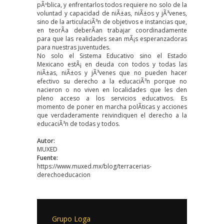
pÃºblica, y enfrentarlos todos requiere no solo de la
voluntad y capacidad de niÃ±as, niÃ±os y jÃ³venes,
sino de la articulaciÃ³n de objetivos e instancias que,
en teorÃ­a deberÃ­an trabajar coordinadamente
para que las realidades sean mÃ¡s esperanzadoras
para nuestras juventudes.
No solo el Sistema Educativo sino el Estado
Mexicano estÃ¡ en deuda con todos y todas las
niÃ±as, niÃ±os y jÃ³venes que no pueden hacer
efectivo su derecho a la educaciÃ³n porque no
nacieron o no viven en localidades que les den
pleno acceso a los servicios educativos. Es
momento de poner en marcha polÃ­ticas y acciones
que verdaderamente reivindiquen el derecho a la
educaciÃ³n de todas y todos.
Autor:
MUXED
Fuente:
https://www.muxed.mx/blog/terracerias-
derechoeducacion
Grupo Loga