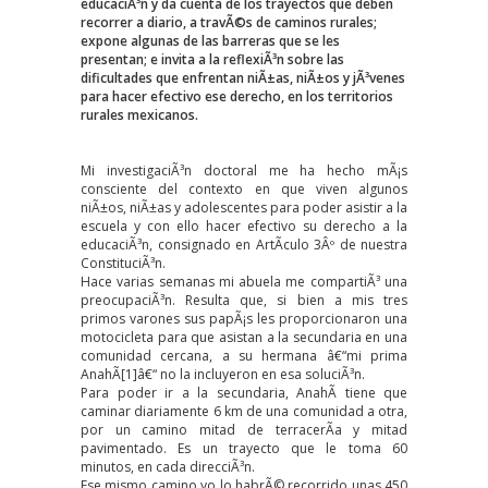
educaciÃ³n y da cuenta de los trayectos que deben
recorrer a diario, a travÃ©s de caminos rurales;
expone algunas de las barreras que se les
presentan; e invita a la reflexiÃ³n sobre las
dificultades que enfrentan niÃ±as, niÃ±os y jÃ³venes
para hacer efectivo ese derecho, en los territorios
rurales mexicanos.
Mi investigaciÃ³n doctoral me ha hecho mÃ¡s
consciente del contexto en que viven algunos
niÃ±os, niÃ±as y adolescentes para poder asistir a la
escuela y con ello hacer efectivo su derecho a la
educaciÃ³n, consignado en ArtÃ­culo 3Âº de nuestra
ConstituciÃ³n.
Hace varias semanas mi abuela me compartiÃ³ una
preocupaciÃ³n. Resulta que, si bien a mis tres
primos varones sus papÃ¡s les proporcionaron una
motocicleta para que asistan a la secundaria en una
comunidad cercana, a su hermana â€“mi prima
AnahÃ­
[1]
â€“ no la incluyeron en esa soluciÃ³n.
Para poder ir a la secundaria, AnahÃ­ tiene que
caminar diariamente 6 km de una comunidad a otra,
por un camino mitad de terracerÃ­a y mitad
pavimentado. Es un trayecto que le toma 60
minutos, en cada direcciÃ³n.
Ese mismo camino yo lo habrÃ© recorrido unas 450