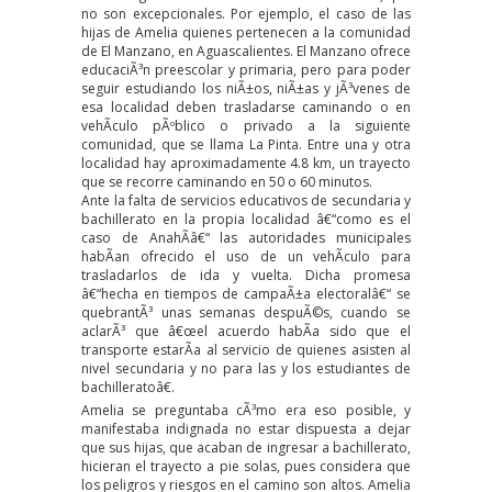
no son excepcionales. Por ejemplo, el caso de las
hijas de Amelia quienes pertenecen a la comunidad
de El Manzano, en Aguascalientes. El Manzano ofrece
educaciÃ³n preescolar y primaria, pero para poder
seguir estudiando los niÃ±os, niÃ±as y jÃ³venes de
esa localidad deben trasladarse caminando o en
vehÃ­culo pÃºblico o privado a la siguiente
comunidad, que se llama La Pinta. Entre una y otra
localidad hay aproximadamente 4.8 km, un trayecto
que se recorre caminando en 50 o 60 minutos.
Ante la falta de servicios educativos de secundaria y
bachillerato en la propia localidad â€“como es el
caso de AnahÃ­â€“ las autoridades municipales
habÃ­an ofrecido el uso de un vehÃ­culo para
trasladarlos de ida y vuelta. Dicha promesa
â€“hecha en tiempos de campaÃ±a electoralâ€“ se
quebrantÃ³ unas semanas despuÃ©s, cuando se
aclarÃ³ que â€œel acuerdo habÃ­a sido que el
transporte estarÃ­a al servicio de quienes asisten al
nivel secundaria y no para las y los estudiantes de
bachilleratoâ€.
Amelia se preguntaba cÃ³mo era eso posible, y
manifestaba indignada no estar dispuesta a dejar
que sus hijas, que acaban de ingresar a bachillerato,
hicieran el trayecto a pie solas, pues considera que
los peligros y riesgos en el camino son altos. Amelia