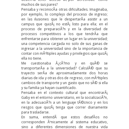
muchos de sus pares?
Pensaba y reconocÃ­a otras dificultades. Imaginaba,
por ejemplo, lo complejo del proceso de ingreso;
en las ilusiones que le despertarÃ­a asistir a un
campus que quizÃ¡ no estÃ¡ listo para ella; en el
proceso de preparaciÃ³n y en la diversidad de
procesos competitivos a los que tendrÃ­a que
enfrentarse para obtener un lugar en la universidad;
una competencia cargada no solo de sus ganas de
ingresar a la universidad sino de la importancia de
contar con mÃºltiples ayudas y privilegios que quizÃ¡
ella no tiene.
Me cuestionaba Â¿cÃ³mo y en quÃ© se
transportarÃ­a a la universidad? CalculÃ© que su
trayecto serÃ­a de aproximadamente dos horas
diarias de ida y otras dos de regreso, con mÃºltiples
cambios de transporte y un gasto que no sÃ© si ella
y su familia ya hayan cuantificado.
Pensaba en el contexto cultural que encontrarÃ¡
Gaby en el entorno universitario, en la socializaciÃ³n,
en la adecuaciÃ³n a un lenguaje tÃ©cnico y en los
riesgos que quizÃ¡ tenga que correr diariamente
para trasladarse.
En suma, entendÃ­ que estos desafÃ­os no
corresponden Ãºnicamente al sistema educativo,
sino a diferentes dimensiones de nuestra vida