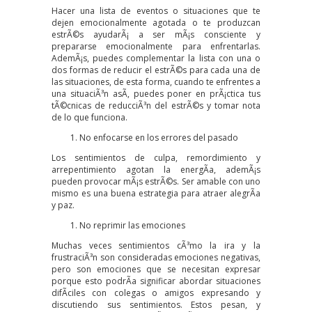
Hacer una lista de eventos o situaciones que te
dejen emocionalmente agotada o te produzcan
estrÃ©s ayudarÃ¡ a ser mÃ¡s consciente y
prepararse emocionalmente para enfrentarlas.
AdemÃ¡s, puedes complementar la lista con una o
dos formas de reducir el estrÃ©s para cada una de
las situaciones, de esta forma, cuando te enfrentes a
una situaciÃ³n asÃ­, puedes poner en prÃ¡ctica tus
tÃ©cnicas de reducciÃ³n del estrÃ©s y tomar nota
de lo que funciona.
No enfocarse en los errores del pasado
Los sentimientos de culpa, remordimiento y
arrepentimiento agotan la energÃ­a, ademÃ¡s
pueden provocar mÃ¡s estrÃ©s. Ser amable con uno
mismo es una buena estrategia para atraer alegrÃ­a
y paz.
No reprimir las emociones
Muchas veces sentimientos cÃ³mo la ira y la
frustraciÃ³n son consideradas emociones negativas,
pero son emociones que se necesitan expresar
porque esto podrÃ­a significar abordar situaciones
difÃ­ciles con colegas o amigos expresando y
discutiendo sus sentimientos. Estos pesan, y