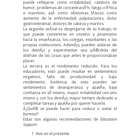
puede reflejarse como irritabilidad, cambios de
humor, problemas de concentraciÃ³n, fatiga crÃ³nica
e insomnio, asÃ­ como sÃ­ntomas fÃ­sicos como
aumento de la enfermedad, palpitaciones, dolor
gastrointestinal, dolores de cabeza y mareos.
La segunda seÃ±al es despegarse de su trabajo, lo
que puede convertirse en cinismo y pesimismo
hacia la enseÃ±anza, los colegas, estudiantes o las
propias instituciones. AdemÃ¡s, pueden aislarse de
los demÃ¡s y experimentar una pÃ©rdida del
disfrute de las cosas que antes le proporcionaban
placer.
La tercera es el rendimiento reducido. Para los
educadores, esto puede resultar en sentimientos
negativos, falta de productividad y bajo
rendimiento. Evidencia de esto pueden ser
sentimientos de desesperanza y apatÃ­a, baja
confianza en sÃ­ mismo, mayor irritabilidad con uno
mismo y con los demÃ¡s, mayor tiempo dedicado a
completar tareas y apatÃ­a por querer hacerlo.
Â¿QuÃ© se puede hacer para reducir o evitar el
burnout
?
Estas son algunas recomendaciones de
Education
Support
:
Vivir en el presente