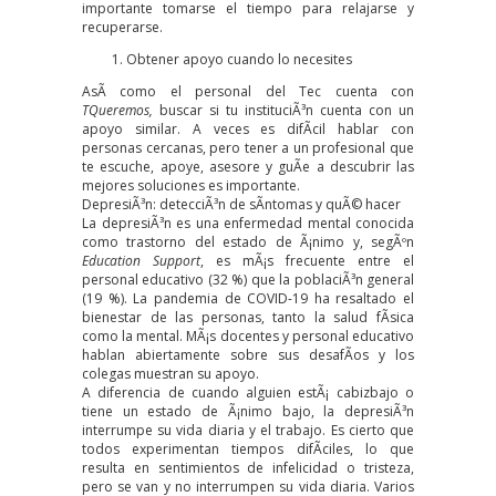
importante tomarse el tiempo para relajarse y
recuperarse.
Obtener apoyo cuando lo necesites
AsÃ­ como el personal del Tec cuenta con
TQueremos,
buscar si tu instituciÃ³n cuenta con un
apoyo similar. A veces es difÃ­cil hablar con
personas cercanas, pero tener a un profesional que
te escuche, apoye, asesore y guÃ­e a descubrir las
mejores soluciones es importante.
DepresiÃ³n: detecciÃ³n de sÃ­ntomas y quÃ© hacer
La depresiÃ³n es una enfermedad mental conocida
como trastorno del estado de Ã¡nimo y, segÃºn
Education Support
, es mÃ¡s frecuente entre el
personal educativo (32 %) que la poblaciÃ³n general
(19 %). La pandemia de COVID-19 ha resaltado el
bienestar de las personas, tanto la salud fÃ­sica
como la mental. MÃ¡s docentes y personal educativo
hablan abiertamente sobre sus desafÃ­os y los
colegas muestran su apoyo.
A diferencia de cuando alguien estÃ¡ cabizbajo o
tiene un estado de Ã¡nimo bajo, la depresiÃ³n
interrumpe su vida diaria y el trabajo. Es cierto que
todos experimentan tiempos difÃ­ciles, lo que
resulta en sentimientos de infelicidad o tristeza,
pero se van y no interrumpen su vida diaria. Varios