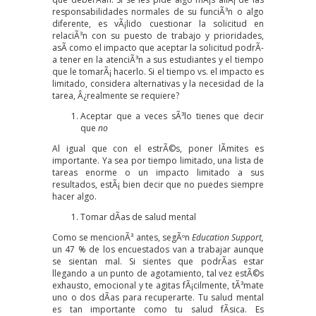
responsabilidades normales de su funciÃ³n o algo
diferente, es vÃ¡lido cuestionar la solicitud en
relaciÃ³n con su puesto de trabajo y prioridades,
asÃ­ como el impacto que aceptar la solicitud podrÃ­
a tener en la atenciÃ³n a sus estudiantes y el tiempo
que le tomarÃ¡ hacerlo. Si el tiempo vs. el impacto es
limitado, considera alternativas y la necesidad de la
tarea, Â¿realmente se requiere?
Aceptar que a veces sÃ³lo tienes que decir
que
no
Al igual que con el estrÃ©s, poner lÃ­mites es
importante. Ya sea por tiempo limitado, una lista de
tareas enorme o un impacto limitado a sus
resultados, estÃ¡ bien decir que no puedes siempre
hacer algo.
Tomar dÃ­as de salud mental
Como se mencionÃ³ antes, segÃºn
Education Support
,
un 47 % de los encuestados van a trabajar aunque
se sientan mal. Si sientes que podrÃ­as estar
llegando a un punto de agotamiento, tal vez estÃ©s
exhausto, emocional y te agitas fÃ¡cilmente, tÃ³mate
uno o dos dÃ­as para recuperarte. Tu salud mental
es tan importante como tu salud fÃ­sica. Es