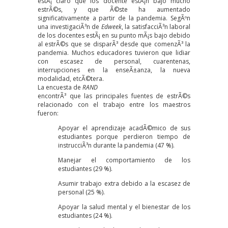
estÃ¡ claro que los docente estÃ¡n bajo mucho
estrÃ©s, y que Ã©ste ha aumentado
significativamente a partir de la pandemia. SegÃºn
una
investigaciÃ³n
de
Edweek
, la satisfacciÃ³n laboral
de los docentes estÃ¡ en su punto mÃ¡s bajo debido
al estrÃ©s que se disparÃ³ desde que comenzÃ³ la
pandemia. Muchos educadores tuvieron que lidiar
con escasez de personal, cuarentenas,
interrupciones en la enseÃ±anza, la nueva
modalidad, etcÃ©tera.
La encuesta de
RAND
encontrÃ³ que las principales fuentes de estrÃ©s
relacionado con el trabajo entre los maestros
fueron:
Apoyar el aprendizaje acadÃ©mico de sus
estudiantes porque perdieron tiempo de
instrucciÃ³n durante la pandemia (47 %).
Manejar el comportamiento de los
estudiantes (29 %).
Asumir trabajo extra debido a la escasez de
personal (25 %).
Apoyar la salud mental y el bienestar de los
estudiantes (24 %).