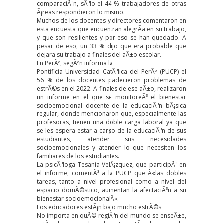
comparaciÃ³n, sÃ³lo el 44 % trabajadores de otras
Ã¡reas respondieron lo mismo.
Muchos de los docentes y directores comentaron en
esta encuesta que encuentran alegrÃ­a en su trabajo,
y que son resilientes y por eso se han quedado. A
pesar de eso, un 33 % dijo que era probable que
dejara su trabajo a finales del aÃ±o escolar.
En PerÃº,
segÃºn informa
la
Pontificia Universidad CatÃ³lica del PerÃº (PUCP) el
56 % de los docentes padecieron problemas de
estrÃ©s en el 2022. A finales de ese aÃ±o, realizaron
un
informe
en el que se monitoreÃ³ el bienestar
socioemocional docente de la educaciÃ³n bÃ¡sica
regular, donde mencionaron que, especialmente las
profesoras, tienen una doble carga laboral ya que
se les espera estar a cargo de la educaciÃ³n de sus
estudiantes, atender sus necesidades
socioemocionales y atender lo que necesiten los
familiares de los estudiantes.
La psicÃ³loga Tesania VelÃ¡zquez, que participÃ³ en
el informe, comentÃ³ a la PUCP que Â«las dobles
tareas, tanto a nivel profesional como a nivel del
espacio domÃ©stico, aumentan la afectaciÃ³n a su
bienestar socioemocionalÂ».
Los educadores estÃ¡n bajo mucho estrÃ©s
No importa en quÃ© regiÃ³n del mundo se enseÃ±e,