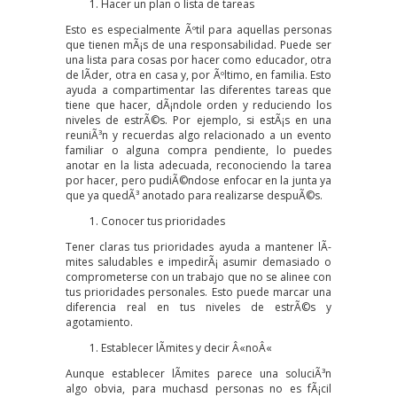
Hacer un plan o lista de tareas
Esto es especialmente Ãºtil para aquellas personas
que tienen mÃ¡s de una responsabilidad. Puede ser
una lista para cosas por hacer como educador, otra
de lÃ­der, otra en casa y, por Ãºltimo, en familia. Esto
ayuda a compartimentar las diferentes tareas que
tiene que hacer, dÃ¡ndole orden y reduciendo los
niveles de estrÃ©s. Por ejemplo, si estÃ¡s en una
reuniÃ³n y recuerdas algo relacionado a un evento
familiar o alguna compra pendiente, lo puedes
anotar en la lista adecuada, reconociendo la tarea
por hacer, pero pudiÃ©ndose enfocar en la junta ya
que ya quedÃ³ anotado para realizarse despuÃ©s.
Conocer tus prioridades
Tener claras tus prioridades ayuda a mantener lÃ­
mites saludables e impedirÃ¡ asumir demasiado o
comprometerse con un trabajo que no se alinee con
tus prioridades personales. Esto puede marcar una
diferencia real en tus niveles de estrÃ©s y
agotamiento.
Establecer lÃ­mites y decir Â«noÂ«
Aunque establecer lÃ­mites parece una soluciÃ³n
algo obvia, para muchasd personas no es fÃ¡cil