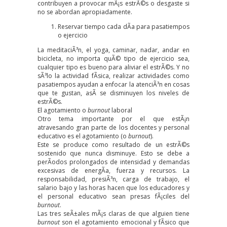
contribuyen a provocar mÃ¡s estrÃ©s o desgaste si
no se abordan apropiadamente.
Reservar tiempo cada dÃ­a para pasatiempos
o ejercicio
La meditaciÃ³n, el yoga, caminar, nadar, andar en
bicicleta, no importa quÃ© tipo de ejercicio sea,
cualquier tipo es bueno para aliviar el estrÃ©s. Y no
sÃ³lo la actividad fÃ­sica, realizar actividades como
pasatiempos ayudan a enfocar la atenciÃ³n en cosas
que te gustan, asÃ­ se disminuyen los niveles de
estrÃ©s.
El agotamiento o
burnout
laboral
Otro tema importante por el que estÃ¡n
atravesando gran parte de los docentes y personal
educativo es el agotamiento (o
burnout
).
Este se produce como resultado de un estrÃ©s
sostenido que nunca disminuye. Esto se debe a
perÃ­odos prolongados de intensidad y demandas
excesivas de energÃ­a, fuerza y recursos. La
responsabilidad, presiÃ³n, carga de trabajo, el
salario bajo y las horas hacen que los educadores y
el personal educativo sean presas fÃ¡ciles del
burnout
.
Las
tres seÃ±ales
mÃ¡s claras de que alguien tiene
burnout
son el agotamiento emocional y fÃ­sico que