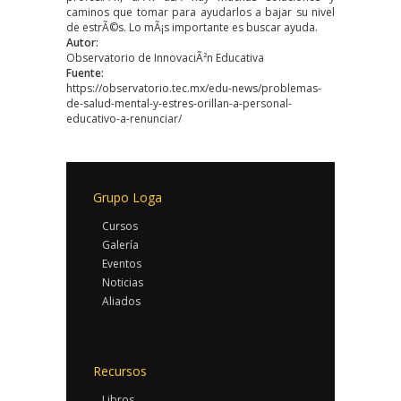
caminos que tomar para ayudarlos a bajar su nivel
de estrÃ©s. Lo mÃ¡s importante es buscar ayuda.
Autor:
Observatorio de InnovaciÃ²n Educativa
Fuente:
https://observatorio.tec.mx/edu-news/problemas-
de-salud-mental-y-estres-orillan-a-personal-
educativo-a-renunciar/
Grupo Loga
Cursos
Galería
Eventos
Noticias
Aliados
Recursos
Libros