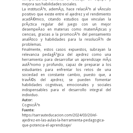
mejora sus habilidades sociales.
La instituciÃ³n, ademÃ¡s, hace relaciÃ³n al vÃ­nculo
positivo que existe entre el ajedrez y el rendimiento
acadÃ©mico, citando estudios que vinculan la
prÃ¡ctica regular del juego con un mejor
desempeÃ±o en materias como matemÃ¡ticas y
ciencias, gracias a la promociÃ³n del pensamiento
analÃ­tico y habilidades para la resoluciÃ³n de
problemas.
Finalmente, estos casos expuestos, subrayan la
relevancia pedagÃ³gica del ajedrez como una
herramienta para desarrollar un aprendizaje mÃ¡s
autÃ³nomo y profundo, capaz de preparar a los
estudiantes para enfrentar los retos de una
sociedad en constante cambio, puesto que, a
travÃ©s del ajedrez, se pueden fomentar
habilidades cognitivas, emocionales y sociales
indispensables para el desarrollo integral del
individuo.
Autor:
CogniciÃ²n
Fuente:
https://sarrauteducacion.com/2024/03/20/el-
ajedrez-en-las-aulas-la-herramienta-pedagogica-
que-potencia-el-aprendizaje/