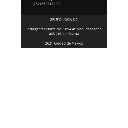
(+52) 5537172233
GRUPO LOGA S.C.
Insurgentes Norte No. 1894 4° piso, despacho
405 Col. Lindavista
2021 Ciudad de México