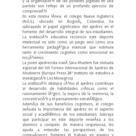
y la organizaciÃ³n de las posibles jugadas en una
partida son reflejo de un profundo ejercicio de
comprensiÃ³n.
En esta misma lÃ­nea, el colegio Nueva Inglaterra
(N.E.S.), ubicado en BogotÃ¡, Colombia, ha
subrayado el papel significativo del ajedrez en el
fomento del desarrollo integral de sus estudiantes.
La instituciÃ³n educativa reconoce este deporte
intelectual no solo como un juego sino como una
herramienta pedagÃ³gica esencial que estimula
tanto el crecimiento cognitivo como emocional en
los jÃ³venes.
La joven ajedrecista iranÃ­ Sara Khadem fue invitada
especial del XVI Torneo Internacional de Ajedrez de
Alcubierre (Europa Press â€“ Instituto de estudios e
investigaciÃ³n Los Monegros)
La instituciÃ³n destaca cÃ³mo el ajedrez contribuye
al desarrollo de habilidades crÃ­ticas como el
razonamiento lÃ³gico, la mejora de la memoria, la
concentraciÃ³n y el pensamiento estratÃ©gico.
AdemÃ¡s de sus beneficios cognitivos, el colegio
seÃ±ala la importancia del ajedrez en el aspecto
social y acadÃ©mico de los estudiantes. Subraya
que participar en este deporte enseÃ±a a los
alumnos a competir de manera respetuosa, les
ayuda a entender las perspectivas de los
compaÃ±eros, fomenta el trabajo en equipo y