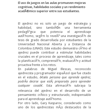
El uso de juegos en las aulas promueven mejoras
cognitivas, habilidades sociales y un rendimiento
acadÃ©mico superior entre sus estudiantes.
El ajedrez no es solo un juego de estrategia y
habilidad, sino tambiÃ©n una herramienta
pedagÃ³gica que potencia el aprendizaje
autÃ³nomo, segÃºn lo revelÃ³ una investigaciÃ³n de
tesis de grado desarrollada por estudiantes de la
Universidad Nacional Abierta y a Distancia de
Colombia (UNAD). Este estudio demuestra cÃ³mo el
ajedrez puede contribuir a estimular habilidades
cruciales en el proceso de aprendizaje, tales como
la planificaciÃ³n, comprensiÃ³n, evaluaciÃ³n y actitud
proactiva frente a los retos.
En palabras de Miguel Illescas, reconocido
ajedrecista y programador espaÃ±ol que fue citado
en el estudio,
â€œla persona que aprende ajedrez,
podrÃ­a decirse que estÃ¡ preparada para aprender
cualquier cosaâ€
. Esta afirmaciÃ³n subraya la
relevancia del ajedrez en el desarrollo de un
pensamiento crÃ­tico y estructurado, indispensable
para el aprendizaje autÃ³nomo.
Por otro lado, Gary Kasparov, considerado como
uno de los ajedrecistas mÃ¡s destacados de la