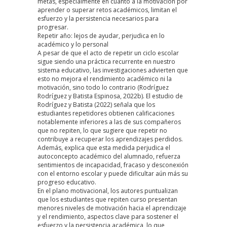
metas, especialmente en cuanto a la motivación por
aprender o superar retos académicos, limitan el
esfuerzo y la persistencia necesarios para
progresar.
Repetir año: lejos de ayudar, perjudica en lo
académico y lo personal
A pesar de que el acto de repetir un ciclo escolar
sigue siendo una práctica recurrente en nuestro
sistema educativo, las investigaciones advierten que
esto no mejora el rendimiento académico ni la
motivación, sino todo lo contrario
(Rodríguez
Rodríguez y Batista Espinosa, 2022b)
. El estudio de
Rodríguez y Batista (2022) señala que los
estudiantes repetidores obtienen calificaciones
notablemente inferiores a las de sus compañeros
que no repiten, lo que sugiere que repetir no
contribuye a recuperar los aprendizajes perdidos.
Además, explica que esta medida perjudica el
autoconcepto académico del alumnado, refuerza
sentimientos de incapacidad, fracaso y desconexión
con el entorno escolar y puede dificultar aún más su
progreso educativo.
En el plano motivacional, los autores puntualizan
que los estudiantes que repiten curso presentan
menores niveles de motivación hacia el aprendizaje
y el rendimiento, aspectos clave para sostener el
esfuerzo y la persistencia académica, lo que