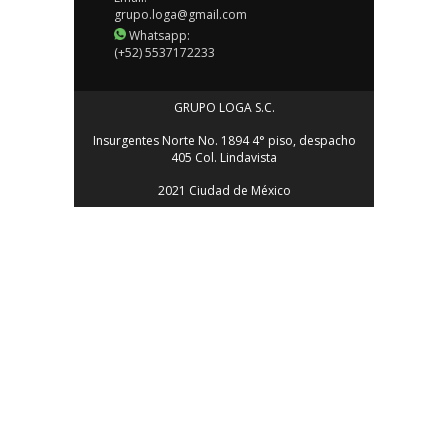
grupo.loga@gmail.com
Whatsapp:
(+52) 5537172233
GRUPO LOGA S.C.
Insurgentes Norte No. 1894 4° piso, despacho
405 Col. Lindavista
2021 Ciudad de México