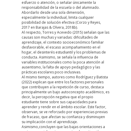
esfuerzo o atención, o señalar únicamente la
responsabilidad de la escuela o del alumnado.
Abordarlo desde una sola dimensión,
especialmente la individual, limita cualquier
posibilidad de solución efectiva (Corzo y Reyes,
2017 en
Barajas & Olvera, 2018
b).
Al respecto, Torres y Acevedo (
2015
) señalan que las
causas son muchas y variadas: dificultades de
aprendizaje, el contexto socioeconómico familiar
desfavorable, el escaso acompañamiento en el
hogar, el desinterés estudiantil y los problemas de
conducta. Asimismo, se señala la influencia de
variables institucionales como la poca atención al
ausentismo, la falta de apoyo pedagógico y las
prácticas escolares poco inclusivas.
Al mismo tiempo, autores como Rodríguez y Batista
(2022)
explican que entre los factores personales
que contribuyen a la repetición de curso, destaca
principalmente un bajo autoconcepto académico, es
decir, la percepción negativa que el propio
estudiante tiene sobre sus capacidades para
aprender y rendir en el ámbito escolar. Este factor,
observan, se ve reforzado por experiencias previas
de fracaso, que afectan su confianza y disminuyen
su implicación con el aprendizaje.
Asimismo,concluyen que las bajas orientaciones a