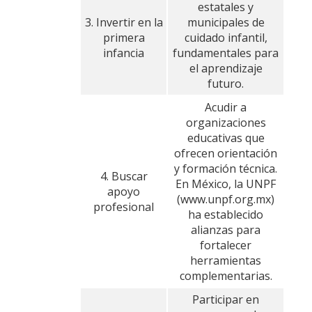
estatales y
3. Invertir en la
municipales de
primera
cuidado infantil,
infancia
fundamentales para
el aprendizaje
futuro.
Acudir a
organizaciones
educativas que
ofrecen orientación
y formación técnica.
4. Buscar
En México, la UNPF
apoyo
(www.unpf.org.mx)
profesional
ha establecido
alianzas para
fortalecer
herramientas
complementarias.
Participar en