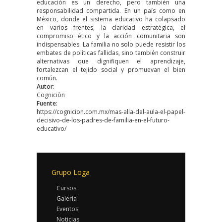
educación es un derecho, pero también una
responsabilidad compartida. En un país como en
México, donde el sistema educativo ha colapsado
en varios frentes, la claridad estratégica, el
compromiso ético y la acción comunitaria son
indispensables. La familia no solo puede resistir los
embates de políticas fallidas, sino también construir
alternativas que dignifiquen el aprendizaje,
fortalezcan el tejido social y promuevan el bien
común.
Autor:
Cogniciòn
Fuente:
https://cognicion.com.mx/mas-alla-del-aula-el-papel-
decisivo-de-los-padres-de-familia-en-el-futuro-
educativo/
Grupo Loga
Cursos
Galería
Eventos
Noticias