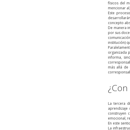
físicos del 
mencionar al
Este proces
desarrollarán
concepto abs
De manera in
por sus doce
comunicación
institución) 
Paralelamente
organizada p
informa, si
corresponsab
más allá de 
corresponsabi
¿Con
La tercera d
aprendizaje 
construyen c
emocional, re
En este senti
La infraestr