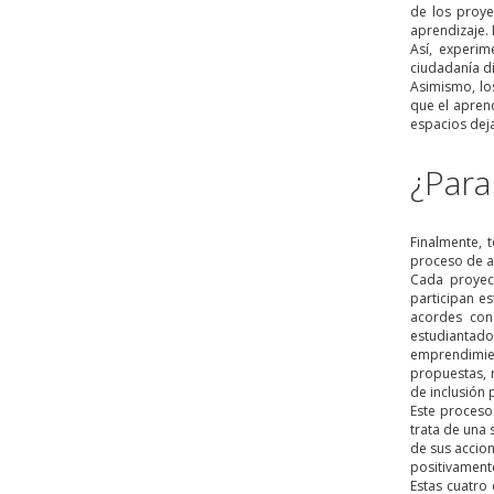
de los proye
aprendizaje. 
Así, experim
ciudadanía di
Asimismo, lo
que el aprend
espacios deja
¿Para
Finalmente, 
proceso de a
Cada proyect
participan e
acordes con 
estudiantad
emprendimien
propuestas, r
de inclusión 
Este proceso
trata de una
de sus accio
positivamente
Estas cuatro