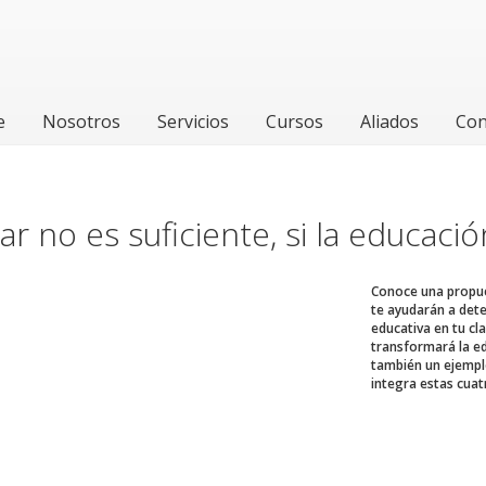
e
Nosotros
Servicios
Cursos
Aliados
Con
ar no es suficiente, si la educació
Conoce una propue
te ayudarán a dete
educativa en tu cl
transformará la ed
también un ejempl
integra estas cua