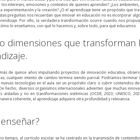
 los intereses, emociones y contextos de quienes aprenden? ¿Los ambientes, 
la experimentación y la creación? ¿O el aprendizaje tiene un propósito que tr
stas preguntas nos recuerdan que innovar en educación no es incorporar algo
prendizaje. Por ello, la verdadera transformación ocurre cuando nos propu
ómo lo enseñamos, con qué lo hacemos y, sobre todo, para qué educamos.
o dimensiones que transforman l
dizaje.
más de quince años impulsando proyectos de innovación educativa, obser
das, cualquier intento de cambio termina siendo parcial. Podríamos terminar
r nuevas tecnologías en el aula sin un propósito claro o cubrir contenidos d
 De hecho, diversos organismos internacionales advierten que muchas innova
es aisladas y no en transformaciones sistémicas (OCDE, 2023; UNESCO, 202
manera coherente, el aprendizaje adquiere otra profundidad y relevancia
.
 enseñar?
o tiempo, el currículo escolar se ha centrado en la transmisión de contenidos