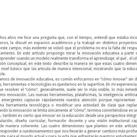
os años me hice una pregunta que, con el tiempo, entendí que estaba inc
oros, la discutí en espacios académicos y la trabajé en distintos proyectos
este campo, más evidente se volvió que el problema no era la falta de resp
namiento. En este artículo propongo mirar la innovación educativa a parti
prender cuando un modelo realmente transforma el aprendizaje: el
qué
, el
c
xión conceptual, en este texto describe la manera en que estas cuatro dim
 nivel básico que las articula de manera intencional, mostrando que la educa
ble.
mos de innovación educativa, es común enfocarnos en “cómo innovar” sin da
, herramientas o tecnologías es quedarnos en la superficie. En mi experiencia
e resolver el “cómo”, generalmente, suele ser lo más visible, lo más inmed
omo innovación. Las nuevas herramientas, plataformas, la inteligencia artifici
 emergentes capturan rápidamente nuestra atención porque representan 
na herramienta tecnológica o modificar una actividad de clase que repla
ndo la innovación se limita únicamente al “cómo”, termina convirtiéndose en 
o, también es cierto que innovar en la educación desde una perspectiva integr
culación, diseño curricular, formación docente y una visión institucional 
de manera coherente. Las cuatro dimensiones que planteo en este artícul
y responder a cuestionamientos que nos llevarán a generar cambios más prof
ante para el mundo actual y para la vida que enfrentarán nuestros estudiantes