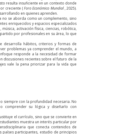
to resulta insuficiente en un contexto donde
or creciente (
Foro Económico Mundial
, 2025).
esarrollando en quienes aprenden.
vida no se aborda como un complemento, sino
entes enriquecidos y espacios especializados
úsica, activación física, ciencias, robótica,
partido por profesionales en su área, lo que
e desarrolla hábitos, criterios y formas de
solver problemas ya comprender el mundo, a
e enfoque responde a la necesidad de formar
 discusiones recientes sobre el futuro de la
jes vale la pena priorizar para la vida que
no siempre con la profundidad necesaria. No
io comprender su lógica y diseñarlo con
ustituye el currículo, sino que se convierte en
studiantes muestra un interés particular por
ansdisciplinaria que conecta contenidos de
s países participantes, estudio de principios