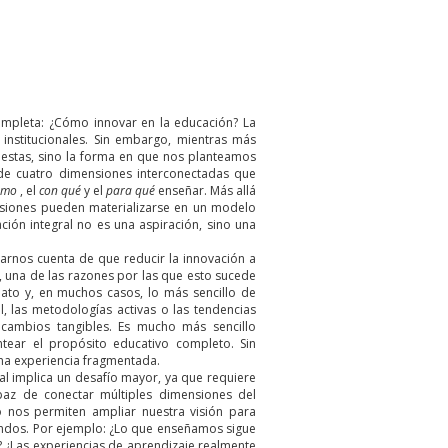
ompleta: ¿Cómo innovar en la educación? La
 institucionales. Sin embargo, mientras más
uestas, sino la forma en que nos planteamos
r de cuatro dimensiones interconectadas que
ómo
, el
con qué
y el
para qué
enseñar. Más allá
ensiones pueden materializarse en un modelo
ción integral no es una aspiración, sino una
rnos cuenta de que reducir la innovación a
, una de las razones por las que esto sucede
iato y, en muchos casos, lo más sencillo de
al, las metodologías activas o las tendencias
cambios tangibles. Es mucho más sencillo
ntear el propósito educativo completo. Sin
una experiencia fragmentada.
al implica un desafío mayor, ya que requiere
capaz de conectar múltiples dimensiones del
o nos permiten ampliar nuestra visión para
undos. Por ejemplo: ¿Lo que enseñamos sigue
? ¿Las experiencias de aprendizaje realmente