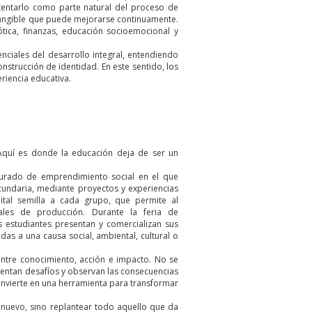
ntentarlo como parte natural del proceso de
 tangible que puede mejorarse continuamente.
bótica, finanzas, educación socioemocional y
ciales del desarrollo integral, entendiendo
onstrucción de identidad. En este sentido, los
riencia educativa.
 Aquí es donde la educación deja de ser un
.
cturado de emprendimiento social en el que
ecundaria, mediante proyectos y experiencias
pital semilla a cada grupo, que permite al
ales de producción. Durante la feria de
estudiantes presentan y comercializan sus
das a una causa social, ambiental, cultural o
entre conocimiento, acción e impacto. No se
rentan desafíos y observan las consecuencias
onvierte en una herramienta para transformar
 nuevo, sino replantear todo aquello que da