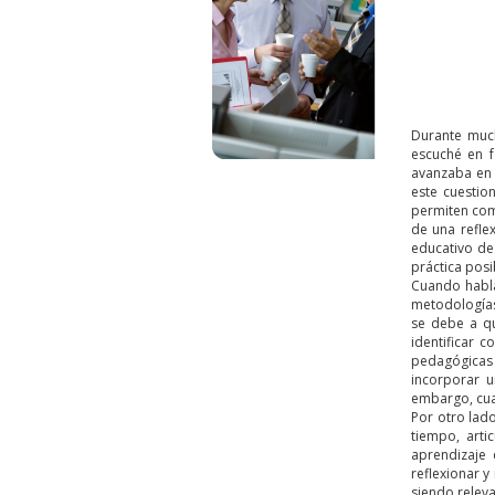
Durante much
escuché en f
avanzaba en 
este cuestio
permiten com
de una refle
educativo de
práctica posi
Cuando habla
metodologías
se debe a qu
identificar c
pedagógicas
incorporar u
embargo, cua
Por otro lad
tiempo, arti
aprendizaje 
reflexionar 
siendo relev