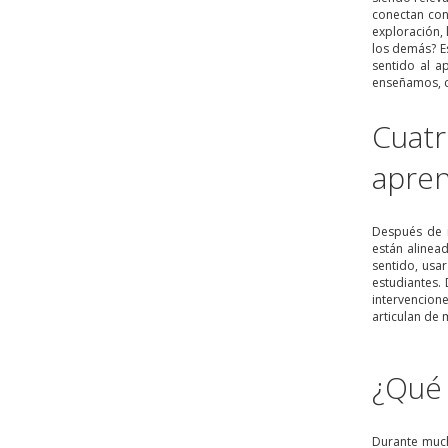
conectan con
exploración, 
los demás? E
sentido al a
enseñamos, c
Cuatr
apren
Después de 
están alinea
sentido, usa
estudiantes.
intervencion
articulan de 
¿Qué
Durante much