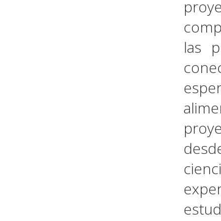
proye
compr
las 
conec
esper
alime
proy
desde
cienc
expe
estud