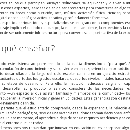
ctos en los que participan, ensayan soluciones, se equivocan y vuelven a i
En estos espacios, las ideas dejan de ser abstractas para convertirse en algo
entan en áreas como nutrición, arte, música, activación física, ciencias, ro
gital desde una lógica activa, iterativa y profundamente formativa.
s espacios enriquecidos y especializados se integran como componentes esen
izaje implica el cuidado del cuerpo, la mente, el ambiente, la expresión y la c
n de ser únicamente infraestructura para convertirse en parte activa de la expe
 qué enseñar?
todo este sistema adquiere sentido en la cuarta dimensión: el “para qué”.
cumulación de conocimientos y se convierte en una experiencia con propósito
o desarrollado a lo largo del ciclo escolar culmina en un ejercicio estru
studiantes de todos los grados escolares, desde los niveles iniciales hasta s
su etapa de desarrollo. Para ello, la institución educativa asigna un ca
o desarrollar su producto o servicio considerando las necesidades re
to —un espacio al que asisten familias y miembros de la comunidad— los 
ecuperan la inversión inicial y generan utilidades. Estas ganancias son destina
previamente definida.
 permite que el estudiantado comprenda, desde la experiencia, la relación 
 simulación pedagógica, sino de una vivencia real donde toman decisiones, enf
nes. En ese momento, el aprendizaje deja de ser un requisito académico y se c
 el entorno que les rodea.
 dimensiones nos recuerdan que innovar en educación no es incorporar algo