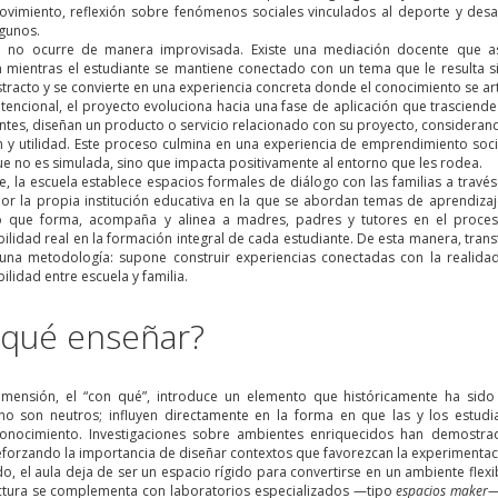
movimiento, reflexión sobre fenómenos sociales vinculados al deporte y des
gunos.
o no ocurre de manera improvisada. Existe una mediación docente que a
 mientras el estudiante se mantiene conectado con un tema que le resulta sign
tracto y se convierte en una experiencia concreta donde el conocimiento se ar
tencional, el proyecto evoluciona hacia una fase de aplicación que trasciende
ntes, diseñan un producto o servicio relacionado con su proyecto, consideran
 y utilidad. Este proceso culmina en una experiencia de emprendimiento soci
que no es simulada, sino que impacta positivamente al entorno que les rodea.
, la escuela establece espacios formales de diálogo con las familias a travé
or la propia institución educativa en la que se abordan temas de aprendizaje
no que forma, acompaña y alinea a madres, padres y tutores en el proce
ilidad real en la formación integral de cada estudiante. De esta manera, tra
una metodología: supone construir experiencias conectadas con la realidad,
lidad entre escuela y familia.
 qué enseñar?
imensión, el “con qué”, introduce un elemento que históricamente ha sid
no son neutros; influyen directamente en la forma en que las y los estudi
onocimiento. Investigaciones sobre ambientes enriquecidos han demostrad
forzando la importancia de diseñar contextos que favorezcan la experimentaci
do, el aula deja de ser un espacio rígido para convertirse en un ambiente flex
uctura se complementa con laboratorios especializados —tipo
espacios maker