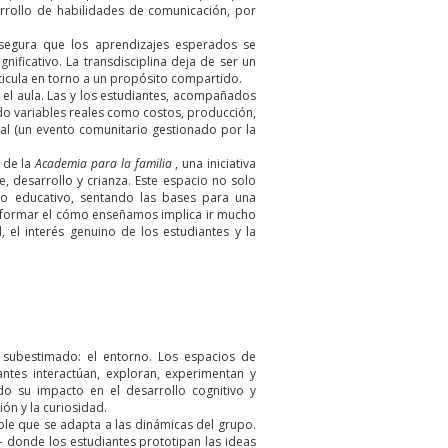
arrollo de habilidades de comunicación, por
segura que los aprendizajes esperados se
ificativo. La transdisciplina deja de ser un
ticula en torno a un propósito compartido.
 el aula. Las y los estudiantes, acompañados
do variables reales como costos, producción,
al (un evento comunitario gestionado por la
s de la
Academia para la familia
, una iniciativa
, desarrollo y crianza. Este espacio no solo
so educativo, sentando las bases para una
nsformar el cómo enseñamos implica ir mucho
 el interés genuino de los estudiantes y la
o subestimado: el entorno. Los espacios de
antes interactúan, exploran, experimentan y
o su impacto en el desarrollo cognitivo y
ón y la curiosidad.
ible que se adapta a las dinámicas del grupo.
—
donde los estudiantes prototipan las ideas