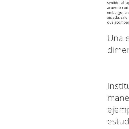
sentido al a
acuerdo con 
embargo, un
aislada, sin
que acompaña
Una e
dime
Insti
maner
ejem
estud