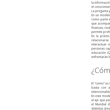
la informaci
el conocimie
La pregunta 
En un modelo
como parte e
que acompañan
finanzas, ci
permite profu
En la prácti
relacionarse
interactuar 
personas cap
educación (Q
enfrentarán l
¿Cóm
El “cómo” es
basta con a
intencionali
En este model
el eje que pe
el Mundial d
distintas áre