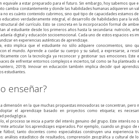
ón equivale a estar preparado para el futuro. Sin embargo, hoy sabemos que es
nto cambia constantemente y donde las habilidades humanas adquieren un val
ya no es cuánto contenido cubrimos, sino qué tipo de capacidades estamos d
 educativo verdaderamente integral, el desarrollo de habilidades para la 
structural del currículo. Esto se concreta en la incorporación formal de ambi
 al estudiante desde los primeros años hasta la secundaria: nutrición, arte, m
udadanía digital y educación socioemocional. Cada uno de estos espacios es im
ndizar en experiencias auténticas de aprendizaje.
ca, esto implica que el estudiante no sólo adquiere conocimientos, sino qu
 con el mundo. Aprende a cuidar su cuerpo y su salud, a expresarse, a re
críticamente con la tecnología ya reconocer y gestionar sus emociones. Est
aces de enfrentar entornos complejos e inciertos, tal como se ha planteado en
uintero, 2019). Innovar en educación también implica decidir qué aprendiza
os estudiantes.
o enseñar?
 la dimensión en la que muchas propuestas innovadoras se concentran, pero 
doptar el aprendizaje basado en proyectos como etiqueta; es necesar
dad pedagógica.
o, el proceso se inicia a partir del interés genuino del grupo. Este interés no s
rmite articular los aprendizajes esperados. Por ejemplo, cuando un grupo de e
e fútbol, tanto docentes como especialistas construyen una experiencia tr
as: análisis estadístico de resultados, comprensión geográfica y cultural de lo