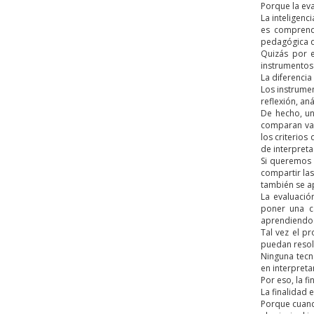
Porque la ev
La inteligenc
es comprende
pedagógica q
Quizás por 
instrumentos
La diferencia
Los instrumen
reflexión, an
De hecho, un
comparan val
los criterios
de interpreta
Si queremos 
compartir las
también se a
La evaluació
poner una ca
aprendiendo
Tal vez el p
puedan resolv
Ninguna tecn
en interpret
Por eso, la f
La finalidad 
Porque cuand