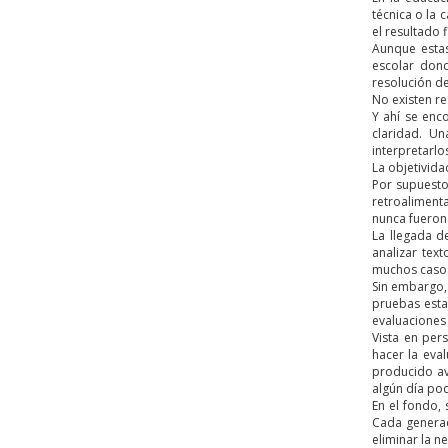
técnica o la
el resultado 
Aunque estas
escolar dond
resolución de
No existen r
Y ahí se enc
claridad. Un
interpretarlo
La objetivida
Por supuesto,
retroaliment
nunca fueron 
La llegada d
analizar tex
muchos casos
Sin embargo,
pruebas esta
evaluaciones
Vista en per
hacer la eva
producido av
algún día pod
En el fondo,
Cada generac
eliminar la n