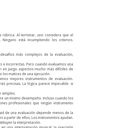
 rúbrica. Al terminar, uno considera que el
 Ninguno está incumpliendo los criterios.
 desafíos más complejos de la evaluación,
ctas e incorrectas. Pero cuando evaluamos una
an en juego aspectos mucho más difíciles de
a o los matices de una ejecución.
amos mejores instrumentos de evaluación.
ás precisas. La lógica parece impecable: si
n simples.
sobre un mismo desempeño. Incluso cuando los
siones profesionales que ningún instrumento
lidad de una evaluación depende menos de la
es a partir de ellos. Los instrumentos ayudan.
tituyen la interpretación.
en una interpretación musical: la precisión