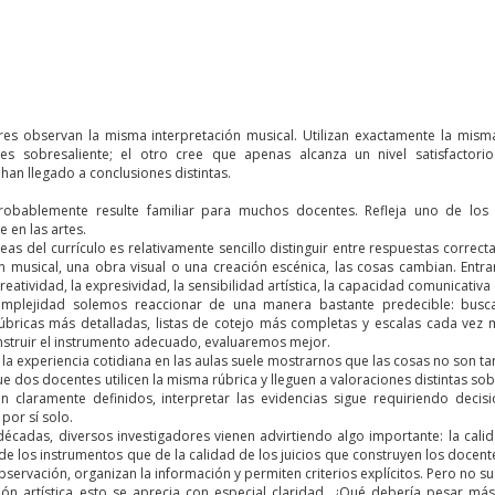
es observan la misma interpretación musical. Utilizan exactamente la misma
 sobresaliente; el otro cree que apenas alcanza un nivel satisfactorio.
an llegado a conclusiones distintas.
robablemente resulte familiar para muchos docentes. Refleja uno de los
 en las artes.
eas del currículo es relativamente sencillo distinguir entre respuestas corre
ón musical, una obra visual o una creación escénica, las cosas cambian. Entr
 creatividad, la expresividad, la sensibilidad artística, la capacidad comunicativ
omplejidad solemos reaccionar de una manera bastante predecible: busc
bricas más detalladas, listas de cotejo más completas y escalas cada vez m
struir el instrumento adecuado, evaluaremos mejor.
la experiencia cotidiana en las aulas suele mostrarnos que las cosas no son ta
ue dos docentes utilicen la misma rúbrica y lleguen a valoraciones distintas 
tán claramente definidos, interpretar las evidencias sigue requiriendo deci
por sí solo.
écadas, diversos investigadores vienen advirtiendo algo importante: la ca
 de los instrumentos que de la calidad de los juicios que construyen los docent
bservación, organizan la información y permiten criterios explícitos. Pero no sus
ión artística esto se aprecia con especial claridad. ¿Qué debería pesar más 