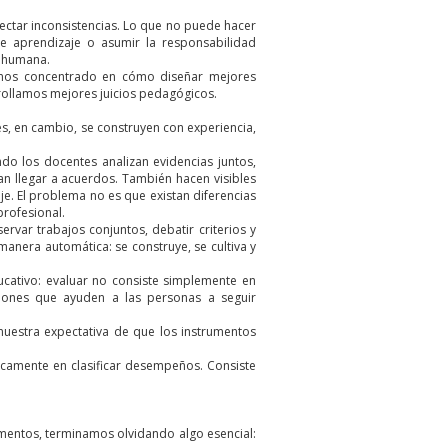
etectar inconsistencias. Lo que no puede hacer
de aprendizaje o asumir la responsabilidad
e humana.
emos concentrado en cómo diseñar mejores
rollamos mejores juicios pedagógicos.
s, en cambio, se construyen con experiencia,
do los docentes analizan evidencias juntos,
n llegar a acuerdos. También hacen visibles
je. El problema no es que existan diferencias
profesional.
var trabajos conjuntos, debatir criterios y
manera automática: se construye, se cultiva y
ucativo: evaluar no consiste simplemente en
isiones que ayuden a las personas a seguir
nuestra expectativa de que los instrumentos
icamente en clasificar desempeños. Consiste
mentos, terminamos olvidando algo esencial: