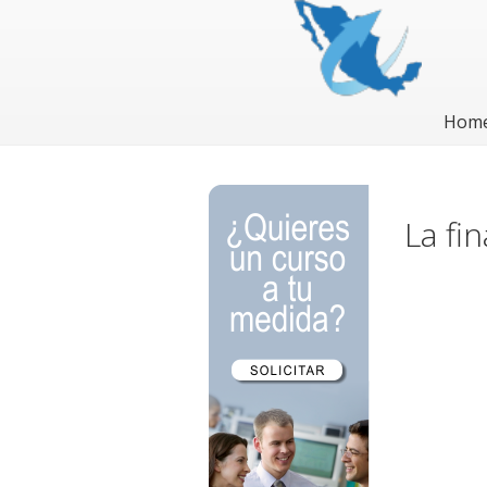
Hom
La fi