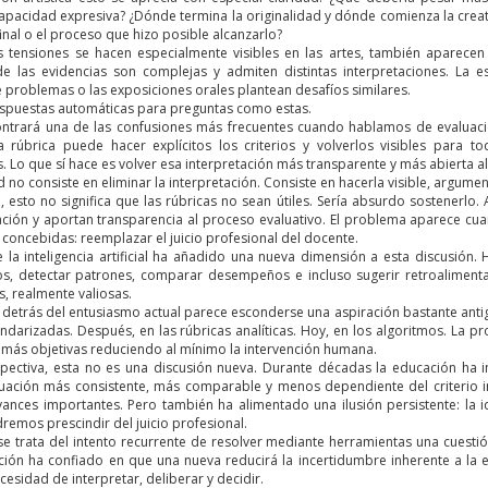
 capacidad expresiva? ¿Dónde termina la originalidad y dónde comienza la cre
final o el proceso que hizo posible alcanzarlo?
 tensiones se hacen especialmente visibles en las artes, también aparecen
e las evidencias son complejas y admiten distintas interpretaciones. La escr
 problemas o las exposiciones orales plantean desafíos similares.
espuestas automáticas para preguntas como estas.
ontrará una de las confusiones más frecuentes cuando hablamos de evalua
a rúbrica puede hacer explícitos los criterios y volverlos visibles para 
s. Lo que sí hace es volver esa interpretación más transparente y más abierta a
d no consiste en eliminar la interpretación. Consiste en hacerla visible, argume
 esto no significa que las rúbricas no sean útiles. Sería absurdo sostenerlo. A
ación y aportan transparencia al proceso evaluativo. El problema aparece 
concebidas: reemplazar el juicio profesional del docente.
e la inteligencia artificial ha añadido una nueva dimensión a esta discusió
tos, detectar patrones, comparar desempeños e incluso sugerir retroalimentac
, realmente valiosas.
 detrás del entusiasmo actual parece esconderse una aspiración bastante anti
ndarizadas. Después, en las rúbricas analíticas. Hoy, en los algoritmos. La 
 más objetivas reduciendo al mínimo la intervención humana.
spectiva, esta no es una discusión nueva. Durante décadas la educación ha 
luación más consistente, más comparable y menos dependiente del criterio 
ances importantes. Pero también ha alimentado una ilusión persistente: la id
remos prescindir del juicio profesional.
 se trata del intento recurrente de resolver mediante herramientas una cuesti
ión ha confiado en que una nueva reducirá la incertidumbre inherente a la 
ecesidad de interpretar, deliberar y decidir.