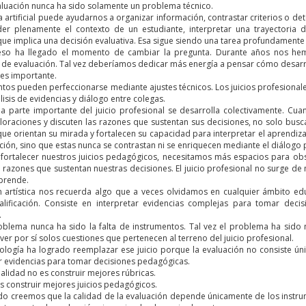
aluación nunca ha sido solamente un problema técnico.
ia artificial puede ayudarnos a organizar información, contrastar criterios o d
r plenamente el contexto de un estudiante, interpretar una trayectoria 
ue implica una decisión evaluativa. Esa sigue siendo una tarea profundament
eso ha llegado el momento de cambiar la pregunta. Durante años nos h
 de evaluación. Tal vez deberíamos dedicar más energía a pensar cómo desar
 es importante.
tos pueden perfeccionarse mediante ajustes técnicos. Los juicios profesionale
álisis de evidencias y diálogo entre colegas.
a parte importante del juicio profesional se desarrolla colectivamente. Cuan
oraciones y discuten las razones que sustentan sus decisiones, no solo busca
 que orientan su mirada y fortalecen su capacidad para interpretar el aprendiza
ción, sino que estas nunca se contrastan ni se enriquecen mediante el diálogo 
fortalecer nuestros juicios pedagógicos, necesitamos más espacios para obser
 razones que sustentan nuestras decisiones. El juicio profesional no surge de 
prende.
n artística nos recuerda algo que a veces olvidamos en cualquier ámbito ed
lificación. Consiste en interpretar evidencias complejas para tomar dec
.
roblema nunca ha sido la falta de instrumentos. Tal vez el problema ha sido 
er por sí solos cuestiones que pertenecen al terreno del juicio profesional.
ología ha logrado reemplazar ese juicio porque la evaluación no consiste ún
ar evidencias para tomar decisiones pedagógicas.
inalidad no es construir mejores rúbricas.
es construir mejores juicios pedagógicos.
o creemos que la calidad de la evaluación depende únicamente de los instru