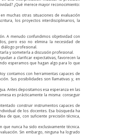
atividad? ¿Qué merece mayor reconocimiento:
 en muchas otras situaciones de evaluación
itura, los proyectos interdisciplinarios, la
ción. A menudo confundimos objetividad con
todos, pero eso no elimina la necesidad de
l diálogo profesional.
ntarla y someterla a discusión profesional.
yudan a clarificar expectativas, favorecen la
cuando esperamos que hagan algo para lo que
n. Hoy contamos con herramientas capaces de
ión. Sus posibilidades son llamativas y, en
gua. Antes depositamos esa esperanza en las
promesa es prácticamente la misma: conseguir
intentado construir instrumentos capaces de
individual de los docentes. Esa búsqueda ha
ea de que, con suficiente precisión técnica,
ón que nunca ha sido exclusivamente técnica.
evaluación. Sin embargo, ninguna ha logrado