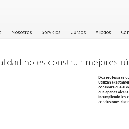
e
Nosotros
Servicios
Cursos
Aliados
Con
nalidad no es construir mejores rú
Dos profesores ob
Utilizan exactamen
considera que el d
que apenas alcanza
incumpliendo los c
conclusiones disti