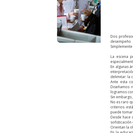
Dos profesor
desempeño es
Simplemente h
La escena p
especialmente
En algunas ár
interpretaci
delimitar: la
Ante esta c
Diseñamos rú
logramos con
Sin embargo, 
No es raro q
criterios es
puede tomar 
Desde hace d
sofisticación
Orientan la o
En la educac