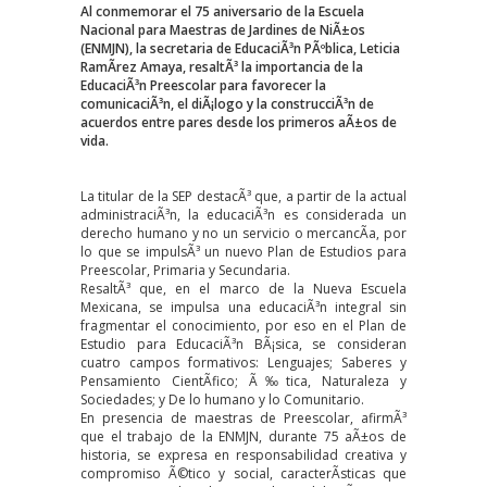
Al conmemorar el 75 aniversario de la Escuela
Nacional para Maestras de Jardines de NiÃ±os
(ENMJN), la secretaria de EducaciÃ³n PÃºblica, Leticia
RamÃ­rez Amaya, resaltÃ³ la importancia de la
EducaciÃ³n Preescolar para favorecer la
comunicaciÃ³n, el diÃ¡logo y la construcciÃ³n de
acuerdos entre pares desde los primeros aÃ±os de
vida.
La titular de la SEP destacÃ³ que, a partir de la actual
administraciÃ³n, la educaciÃ³n es considerada un
derecho humano y no un servicio o mercancÃ­a, por
lo que se impulsÃ³ un nuevo Plan de Estudios para
Preescolar, Primaria y Secundaria.
ResaltÃ³ que, en el marco de la Nueva Escuela
Mexicana, se impulsa una educaciÃ³n integral sin
fragmentar el conocimiento, por eso en el Plan de
Estudio para EducaciÃ³n BÃ¡sica, se consideran
cuatro campos formativos: Lenguajes; Saberes y
Pensamiento CientÃ­fico; Ã‰tica, Naturaleza y
Sociedades; y De lo humano y lo Comunitario.
En presencia de maestras de Preescolar, afirmÃ³
que el trabajo de la ENMJN, durante 75 aÃ±os de
historia, se expresa en responsabilidad creativa y
compromiso Ã©tico y social, caracterÃ­sticas que