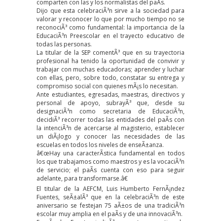
comparten con las y los normalistas del paÃ­s.
Dijo que esta celebraciÃ³n sirve a la sociedad para
valorar y reconocer lo que por mucho tiempo no se
reconociÃ³ como fundamental: la importancia de la
EducaciÃ³n Preescolar en el trayecto educativo de
todas las personas.
La titular de la SEP comentÃ³ que en su trayectoria
profesional ha tenido la oportunidad de convivir y
trabajar con muchas educadoras; aprender y luchar
con ellas, pero, sobre todo, constatar su entrega y
compromiso social con quienes mÃ¡s lo necesitan.
Ante estudiantes, egresadas, maestras, directivos y
personal de apoyo, subrayÃ³ que, desde su
designaciÃ³n como secretaria de EducaciÃ³n,
decidiÃ³ recorrer todas las entidades del paÃ­s con
la intenciÃ³n de acercarse al magisterio, establecer
un diÃ¡logo y conocer las necesidades de las
escuelas en todos los niveles de enseÃ±anza.
â€œHay una caracterÃ­stica fundamental en todos
los que trabajamos como maestros y es la vocaciÃ³n
de servicio; el paÃ­s cuenta con eso para seguir
adelante, para transformarse.â€
El titular de la AEFCM, Luis Humberto FernÃ¡ndez
Fuentes, seÃ±alÃ³ que en la celebraciÃ³n de este
aniversario se festejan 75 aÃ±os de una tradiciÃ³n
escolar muy amplia en el paÃ­s y de una innovaciÃ³n.