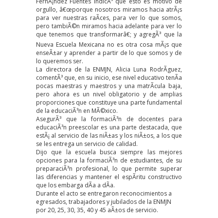
FernÃ¡ndez Fuentes indicÃ³ que esto es motivo de
orgullo, â€œporque nosotros miramos hacia atrÃ¡s
para ver nuestras raÃ­ces, para ver lo que somos,
pero tambiÃ©n miramos hacia adelante para ver lo
que tenemos que transformarâ€; y agregÃ³ que la
Nueva Escuela Mexicana no es otra cosa mÃ¡s que
enseÃ±ar y aprender a partir de lo que somos y de
lo queremos ser.
La directora de la ENMJN, Alicia Luna RodrÃ­guez,
comentÃ³ que, en su inicio, ese nivel educativo tenÃ­a
pocas maestras y maestros y una matrÃ­cula baja,
pero ahora es un nivel obligatorio y de amplias
proporciones que constituye una parte fundamental
de la educaciÃ³n en MÃ©xico.
AsegurÃ³ que la formaciÃ³n de docentes para
educaciÃ³n preescolar es una parte destacada, que
estÃ¡ al servicio de las niÃ±as y los niÃ±os, a los que
se les entrega un servicio de calidad.
Dijo que la escuela busca siempre las mejores
opciones para la formaciÃ³n de estudiantes, de su
preparaciÃ³n profesional, lo que permite superar
las diferencias y mantener el espÃ­ritu constructivo
que los embarga dÃ­a a dÃ­a.
Durante el acto se entregaron reconocimientos a
egresados, trabajadores y jubilados de la ENMJN
por 20, 25, 30, 35, 40 y 45 aÃ±os de servicio.