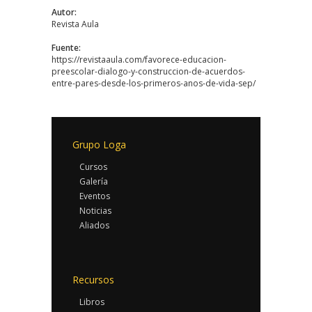
Autor:
Revista Aula
Fuente:
https://revistaaula.com/favorece-educacion-
preescolar-dialogo-y-construccion-de-acuerdos-
entre-pares-desde-los-primeros-anos-de-vida-sep/
Grupo Loga
Cursos
Galería
Eventos
Noticias
Aliados
Recursos
Libros