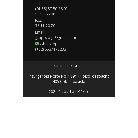
Tel:
(01 55) 57 50 26 03
10 55 85 08
Fax:
36 11 70 70
Email:
grupo.loga@gmail.com
Whatsapp:
(+52) 5537172233
GRUPO LOGA S.C.
Insurgentes Norte No. 1894 4° piso, despacho
405 Col. Lindavista
2021 Ciudad de México