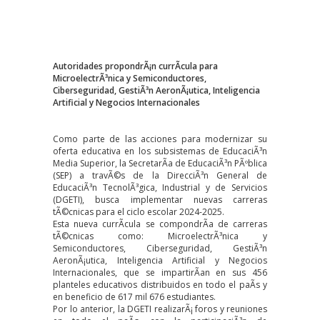
Autoridades propondrÃ¡n currÃ­cula para
MicroelectrÃ³nica y Semiconductores,
Ciberseguridad, GestiÃ³n AeronÃ¡utica, Inteligencia
Artificial y Negocios Internacionales
Como parte de las acciones para modernizar su
oferta educativa en los subsistemas de EducaciÃ³n
Media Superior, la SecretarÃ­a de EducaciÃ³n PÃºblica
(SEP) a travÃ©s de la DirecciÃ³n General de
EducaciÃ³n TecnolÃ³gica, Industrial y de Servicios
(DGETI), busca implementar nuevas carreras
tÃ©cnicas para el ciclo escolar 2024-2025.
Esta nueva currÃ­cula se compondrÃ­a de carreras
tÃ©cnicas como: MicroelectrÃ³nica y
Semiconductores, Ciberseguridad, GestiÃ³n
AeronÃ¡utica, Inteligencia Artificial y Negocios
Internacionales, que se impartirÃ­an en sus 456
planteles educativos distribuidos en todo el paÃ­s y
en beneficio de 617 mil 676 estudiantes.
Por lo anterior, la DGETI realizarÃ¡ foros y reuniones