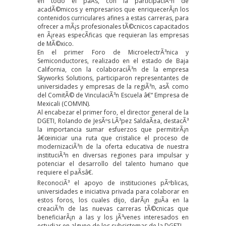
en todo el paÃ­s, con la participaciÃ³n de
acadÃ©micos y empresarios que enriquecerÃ¡n los
contenidos curriculares afines a estas carreras, para
ofrecer a mÃ¡s profesionales tÃ©cnicos capacitados
en Ã¡reas especÃ­ficas que requieran las empresas
de MÃ©xico.
En el primer Foro de MicroelectrÃ³nica y
Semiconductores, realizado en el estado de Baja
California, con la colaboraciÃ³n de la empresa
Skyworks Solutions, participaron representantes de
universidades y empresas de la regiÃ³n, asÃ­ como
del ComitÃ© de VinculaciÃ³n Escuela â€“ Empresa de
Mexicali (COMVIN).
Al encabezar el primer foro, el director general de la
DGETI, Rolando de JesÃºs LÃ³pez SaldaÃ±a, destacÃ³
la importancia sumar esfuerzos que permitirÃ¡n
â€œiniciar una ruta que cristalice el proceso de
modernizaciÃ³n de la oferta educativa de nuestra
instituciÃ³n en diversas regiones para impulsar y
potenciar el desarrollo del talento humano que
requiere el paÃ­sâ€.
ReconociÃ³ el apoyo de instituciones pÃºblicas,
universidades e iniciativa privada para colaborar en
estos foros, los cuales dijo, darÃ¡n guÃ­a en la
creaciÃ³n de las nuevas carreras tÃ©cnicas que
beneficiarÃ¡n a las y los jÃ³venes interesados en
estudiar en alguno de los subsistemas de la DGETI.