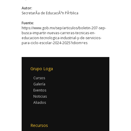
Autor:
SecretarÃ­a de EducaciÃ³n PÃºblica
Fuente:
https://www.gob.mx/sep/articulos/boletin-207-sep-
busca-impartir-nuevas-carreras-tecnicas-en-
educacion-tecnologica-industrial-y-de-servicios-
para-ciclo-escolar-2024-2025?idiom=es
Grupo Loga
Cursos
Galería
Eventos
Noticias
Aliados
Recursos