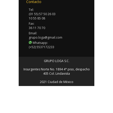
Contacto
Tel:
(01 55) 57 50 26 03
10 55 85 08
Fax:
36 11 70 70
Email:
grupo.loga@gmail.com
Whatsapp:
(+52) 5537172233
GRUPO LOGA S.C.
Insurgentes Norte No. 1894 4° piso, despacho
405 Col. Lindavista
2021 Ciudad de México