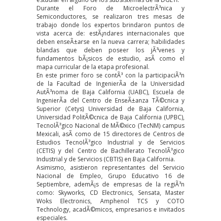
Durante el Foro de MicroelectrÃ³nica y
Semiconductores, se realizaron tres mesas de
trabajo donde los expertos brindaron puntos de
vista acerca de: estÃ¡ndares internacionales que
deben enseÃ±arse en la nueva carrera; habilidades
blandas que deben poseer los jÃ³venes y
fundamentos bÃ¡sicos de estudio, asÃ­ como el
mapa curricular de la etapa profesional.
En este primer foro se contÃ³ con la participaciÃ³n
de la Facultad de IngenierÃ­a de la Universidad
AutÃ³noma de Baja California (UABC), Escuela de
IngenierÃ­a del Centro de EnseÃ±anza TÃ©cnica y
Superior (Cetys) Universidad de Baja California,
Universidad PolitÃ©cnica de Baja California (UPBC),
TecnolÃ³gico Nacional de MÃ©xico (TecNM) campus
Mexicali, asÃ­ como de 15 directores de Centros de
Estudios TecnolÃ³gico Industrial y de Servicios
(CETIS) y del Centro de Bachillerato TecnolÃ³gico
Industrial y de Servicios (CBTIS) en Baja California.
Asimismo, asistieron representantes del Servicio
Nacional de Empleo, Grupo Educativo 16 de
Septiembre, ademÃ¡s de empresas de la regiÃ³n
como: Skyworks, CD Electronics, Sensata, Master
Woks Electronics, Amphenol TCS y COTO
Technology, acadÃ©micos, empresarios e invitados
especiales.