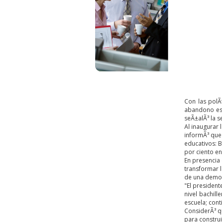
Con las polÃ
abandono esc
seÃ±alÃ³ la s
Al inaugurar 
informÃ³ que 
educativos: B
por ciento en
En presencia 
transformar l
de una democr
"El presiden
nivel bachil
escuela; cont
ConsiderÃ³ qu
para construi