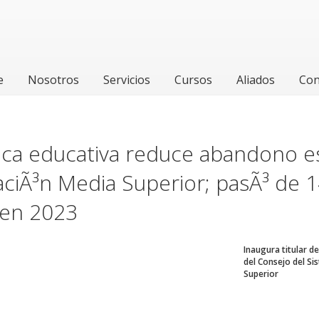
e
Nosotros
Servicios
Cursos
Aliados
Con
tica educativa reduce abandono e
ciÃ³n Media Superior; pasÃ³ de 
 en 2023
Inaugura titular d
del Consejo del Si
Superior