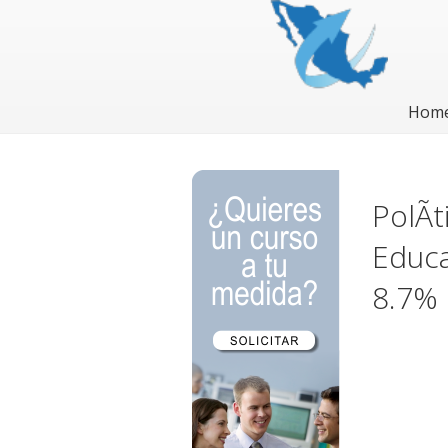
Hom
PolÃ­
Educa
8.7%