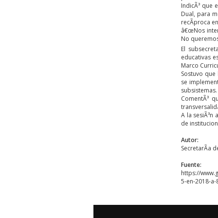
IndicÃ³ que 
Dual, para me
recÃ­proca en
â€œNos inter
No queremos 
El subsecret
educativas es
Marco Curric
Sostuvo que 
se implemente
subsistemas.
ComentÃ³ que
transversalid
A la sesiÃ³n 
de institucio
Autor:
SecretarÃ­a d
Fuente:
https://www.
5-en-2018-a-