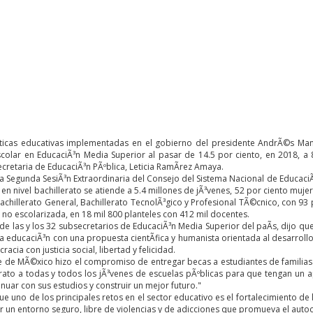
­ticas educativas implementadas en el gobierno del presidente AndrÃ©s Man
olar en EducaciÃ³n Media Superior al pasar de 14.5 por ciento, en 2018, a 8.
ecretaria de EducaciÃ³n PÃºblica, Leticia RamÃ­rez Amaya.
la Segunda SesiÃ³n Extraordinaria del Consejo del Sistema Nacional de EducaciÃ³
en nivel bachillerato se atiende a 5.4 millones de jÃ³venes, 52 por ciento muj
achillerato General, Bachillerato TecnolÃ³gico y Profesional TÃ©cnico, con 93
 no escolarizada, en 18 mil 800 planteles con 412 mil docentes.
de las y los 32 subsecretarios de EducaciÃ³n Media Superior del paÃ­s, dijo q
a educaciÃ³n con una propuesta cientÃ­fica y humanista orientada al desarrollo 
acia con justicia social, libertad y felicidad.
te de MÃ©xico hizo el compromiso de entregar becas a estudiantes de familias 
lerato a todas y todos los jÃ³venes de escuelas pÃºblicas para que tengan un 
inuar con sus estudios y construir un mejor futuro."
e uno de los principales retos en el sector educativo es el fortalecimiento de la
r un entorno seguro, libre de violencias y de adicciones que promueva el auto