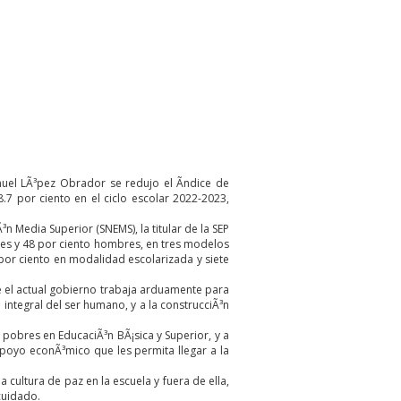
uel LÃ³pez Obrador se redujo el Ã­ndice de
7 por ciento en el ciclo escolar 2022-2023,
n Media Superior (SNEMS), la titular de la SEP
eres y 48 por ciento hombres, en tres modelos
 por ciento en modalidad escolarizada y siete
ue el actual gobierno trabaja arduamente para
integral del ser humano, y a la construcciÃ³n
pobres en EducaciÃ³n BÃ¡sica y Superior, y a
apoyo econÃ³mico que les permita llegar a la
 cultura de paz en la escuela y fuera de ella,
cuidado.