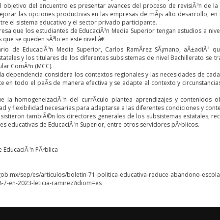
el objetivo del encuentro es presentar avances del proceso de revisiÃ³n de l
jorar las opciones productivas en las empresas de mÃ¡s alto desarrollo, en be
tre el sistema educativo y el sector privado participante.
esa que los estudiantes de EducaciÃ³n Media Superior tengan estudios a nivel
que se queden sÃ³lo en este nivel.â€
ario de EducaciÃ³n Media Superior, Carlos RamÃ­rez SÃ¡mano, aÃ±adiÃ³ qu
tatales y los titulares de los diferentes subsistemas de nivel Bachillerato se 
ular ComÃºn (MCC).
la dependencia considera los contextos regionales y las necesidades de cada
 en todo el paÃ­s de manera efectiva y se adapte al contexto y circunstancias
 la homogeneizaciÃ³n del currÃ­culo plantea aprendizajes y contenidos ob
ad y flexibilidad necesarias para adaptarse a las diferentes condiciones y conte
asistieron tambiÃ©n los directores generales de los subsistemas estatales, re
nes educativas de EducaciÃ³n Superior, entre otros servidores pÃºblicos.
e EducaciÃ³n PÃºblica
gob.mx/sep/es/articulos/boletin-71-politica-educativa-reduce-abandono-esco
8-7-en-2023-leticia-ramirez?idiom=es