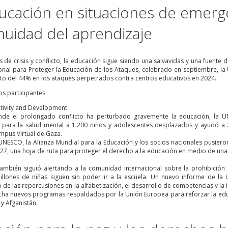
ucación en situaciones de emerge
nuidad del aprendizaje
s de crisis y conflicto, la educación sigue siendo una salvavidas y una fuente d
ional para Proteger la Educación de los Ataques, celebrado en septiembre,
to del 44% en los ataques perpetrados contra centros educativos en 2024.
ativity and Development
nde el prolongado conflicto ha perturbado gravemente la educación, la
y para la salud mental a 1.200 niños y adolescentes desplazados y ayudó a
mpus Virtual de Gaza.
 UNESCO, la Alianza Mundial para la Educación y los socios nacionales pusiero
27, una hoja de ruta para proteger el derecho a la educación en medio de una 
mbién siguió alertando a la comunidad internacional sobre la prohibición 
llones de niñas siguen sin poder ir a la escuela. Un nuevo informe de l
de las repercusiones en la alfabetización, el desarrollo de competencias y la
ha nuevos programas respaldados por la Unión Europea para reforzar la edu
í y Afganistán.