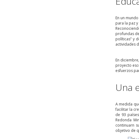
Educa
En un mundo 
para la paz 
Reconociendo
profundas de
políticas” y
actividades d
En diciembre
proyecto esco
esfuerzos par
Una 
A medida que 
facilitar la
de 93 países
Redonda Mini
continuarn s
objetivo de q