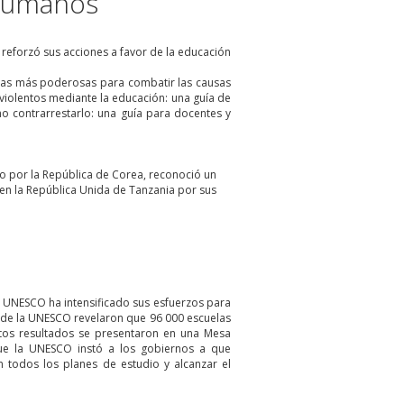
 humanos
eforzó sus acciones a favor de la educación
tas más poderosas para combatir las causas
violentos mediante la educación: una guía de
o contrarrestarlo: una guía para docentes y
o por la República de Corea, reconoció un
 en la República Unida de Tanzania por sus
a UNESCO ha intensificado sus esfuerzos para
s de la UNESCO revelaron que 96 000 escuelas
tos resultados se presentaron en una Mesa
que la UNESCO instó a los gobiernos a que
n todos los planes de estudio y alcanzar el