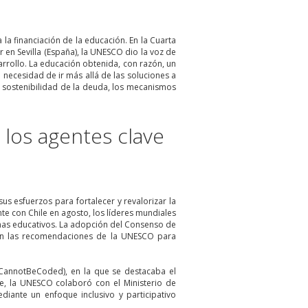
la financiación de la educación. En la Cuarta
r en Sevilla (España), la UNESCO dio la voz de
rrollo. La educación obtenida, con razón, un
a necesidad de ir más allá de las soluciones a
a sostenibilidad de la deuda, los mecanismos
los agentes clave
s esfuerzos para fortalecer y revalorizar la
 con Chile en agosto, los líderes mundiales
mas educativos. La adopción del Consenso de
 en las recomendaciones de la UNESCO para
CannotBeCoded), en la que se destacaba el
le, la UNESCO colaboró con el Ministerio de
diante un enfoque inclusivo y participativo