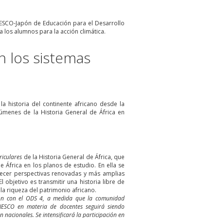
NESCO-Japón de Educación para el Desarrollo
 los alumnos para la acción climática.
en los sistemas
 historia del continente africano desde la
olúmenes de la Historia General de África en
riculares
de la Historia General de África, que
 África en los planos de estudio. En ella se
frecer perspectivas renovadas y más amplias
 objetivo es transmitir una historia libre de
la riqueza del patrimonio africano.
ión con el ODS 4, a medida que la comunidad
NESCO en materia de docentes seguirá siendo
acionales. Se intensificará la participación en