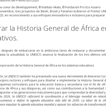
 au coeur du développement, © Instituto Akatu, © Fundación Pro Eco Azuero
oviembre, tres proyectos de Benín, Brasil y Panamá recibieron el Premio U
25, en reconocimiento a sus enfoques innovadores e inclusivos para preparar a
rar la Historia General de África 
tivos.
 después de embarcarse en la ambiciosa tarea de restaurar y documentar la
hasta la actualidad, la UNESCO anuncia la finalización de los tres últimos v
ión, la UNESCO también ha presentado una nueva
Herramienta de Itinerarios Cur
cipios rectores y enfoques para diseñar e implementar la Historia General de
quemas curriculares para la educación básica y secundaria con el fin de o
oria de África y sus diásporas, así como sus contribuciones a la humanidad. El
capacitar a las generaciones más jóvenes para que comprendan la diversidad y 
ño 2026, la UNESCO reforzará la coordinación y el liderazgo mundial en relac
l comienza a definir la agenda educativa más allá de 2030. La labor de la U
ara impulsar la agenda educativa mundial y apoyar los esfuerzos de transformación n