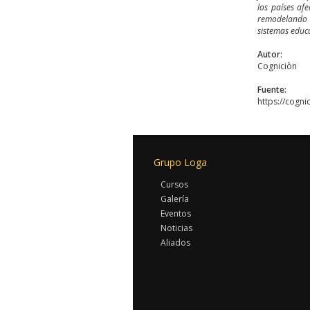
los países afe
remodelando e
sistemas educa
Autor:
Cogniciòn
Fuente:
https://cogn
Grupo Loga
Cursos
Galería
Eventos
Noticias
Aliados