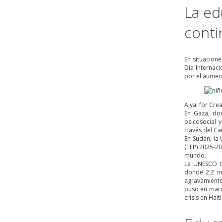
La ed
conti
En situacione
Día Internac
por el aumen
Ajyal for Cre
En Gaza, do
psicosocial 
través del Ca
En Sudán, la
(TEP) 2025-20
mundo.
La UNESCO ta
donde 2,2 mi
agravamiento 
puso en marc
crisis en Hait