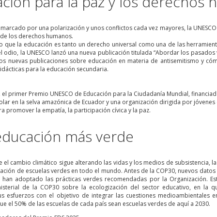
ción para la paz y los derechos
marcado por una polarización y unos conflictos cada vez mayores, la UNESCO r
y de los derechos humanos.
 que la educación es tanto un derecho universal como una de las herramien
l odio, la UNESCO lanzó una nueva publicación titulada “Abordar los pasados 
 dos nuevas publicaciones sobre educación en materia de antisemitismo y cóm
idácticas para la educación secundaria.
, el primer Premio UNESCO de Educación para la Ciudadanía Mundial, financiad
lar en la selva amazónica de Ecuador y una organización dirigida por jóvenes
a promover la empatía, la participación cívica y la paz.
educación más verde
el cambio climático sigue alterando las vidas y los medios de subsistencia, l
 creación de escuelas verdes en todo el mundo. Antes de la COP30, nuevos dato
 han adoptado las prácticas verdes recomendadas por la Organización. Es
sterial de la COP30 sobre la ecologización del sector educativo, en la 
us esfuerzos con el objetivo de integrar las cuestiones medioambientales e
ue el 50% de las escuelas de cada país sean escuelas verdes de aquí a 2030.