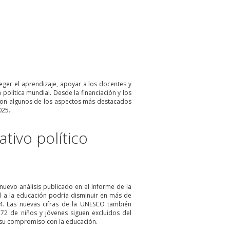
ger el aprendizaje, apoyar a los docentes y
olítica mundial. Desde la financiación y los
tos son algunos de los aspectos más destacados
025.
tivo político
nuevo análisis publicado en el Informe de la
l a la educación podría disminuir en más de
4. Las nuevas cifras de la UNESCO también
2 de niños y jóvenes siguen excluidos del
n su compromiso con la educación.