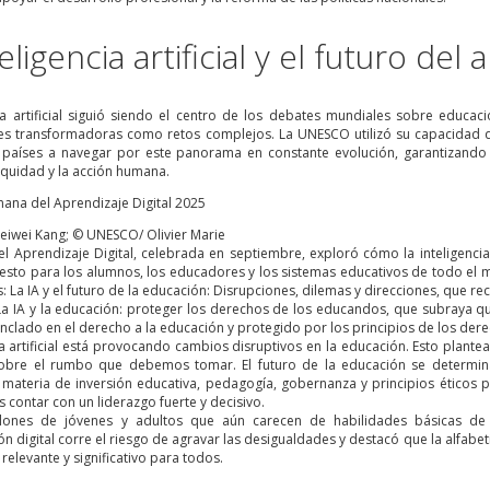
eligencia artificial y el futuro del 
cia artificial siguió siendo el centro de los debates mundiales sobre educac
s transformadoras como retos complejos. La UNESCO utilizó su capacidad d
 países a navegar por este panorama en constante evolución, garantizando 
 equidad y la acción humana.
wei Kang; © UNESCO/ Olivier Marie
l Aprendizaje Digital, celebrada en septiembre, exploró cómo la inteligencia 
a esto para los alumnos, los educadores y los sistemas educativos de todo el
: La IA y el futuro de la educación: Disrupciones, dilemas y direcciones, que 
La IA y la educación: proteger los derechos de los educandos, que subraya qu
nclado en el derecho a la educación y protegido por los principios de los de
ia artificial está provocando cambios disruptivos en la educación. Esto plante
sobre el rumbo que debemos tomar. El futuro de la educación se determinar
ateria de inversión educativa, pedagogía, gobernanza y principios éticos p
contar con un liderazgo fuerte y decisivo.
lones de jóvenes y adultos que aún carecen de habilidades básicas de a
n digital corre el riesgo de agravar las desigualdades y destacó que la alfabet
 relevante y significativo para todos.