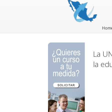
Hom
La UN
la ed