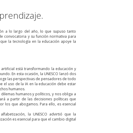
aprendizaje.
ión a lo largo del año, lo que supuso tanto
e convocatoria y su función normativa para
que la tecnología en la educación apoye la
artificial está transformando la educación y
 mundo. En esta ocasión, la UNESCO lanzó dos
recoge las perspectivas de pensadores de todo
e el uso de la IA en la educación debe estar
rechos humanos.
a dilemas humanos y políticos, y nos obliga a
á a partir de las decisiones políticas que
or los que abogamos. Para ello, es esencial
lfabetización, la UNESCO advirtió que la
ización es esencial para que el cambio digital