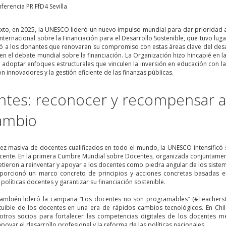
xto, en 2025, la UNESCO lideró un nuevo impulso mundial para dar prioridad a 
nternacional sobre la Financiación para el Desarrollo Sostenible, que tuvo luga
ió a los donantes que renovaran su compromiso con estas áreas clave del desa
 en el debate mundial sobre la financiación. La Organización hizo hincapié en l
y adoptar enfoques estructurales que vinculen la inversión en educación con l
ón innovadores y la gestión eficiente de las finanzas públicas.
tes: reconocer y recompensar a 
ambio
ez masiva de docentes cualificados en todo el mundo, la UNESCO intensificó su
cente. En la primera Cumbre Mundial sobre Docentes, organizada conjuntamente
ieron a reinventar y apoyar a los docentes como piedra angular de los siste
oporcionó un marco concreto de principios y acciones concretas basadas
s políticas docentes y garantizar su financiación sostenible.
ambién lideró la campaña “Los docentes no son programables” (#Teachers
ituible de los docentes en una era de rápidos cambios tecnológicos. En Chi
otros socios para fortalecer las competencias digitales de los docentes me
poyar el desarrollo profesional y la reforma de las políticas nacionales.