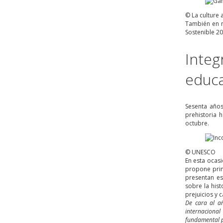
© La culture
También en n
Sostenible 20
Integ
educa
Sesenta años
prehistoria 
octubre.
© UNESCO
En esta ocas
propone prin
presentan es
sobre la hist
prejuicios y 
De cara al a
internaciona
fundamental p