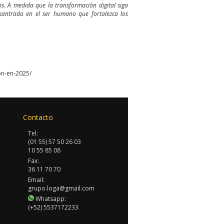
vos. A medida que la transformación digital siga
centrada en el ser humano que fortalezca los
on-en-2025/
Contacto
Tel:
(01 55) 57 50 26 03
10 55 85 08
Fax:
36 11 70 70
Email:
grupo.loga@gmail.com
Whatsapp:
(+52) 5537172233