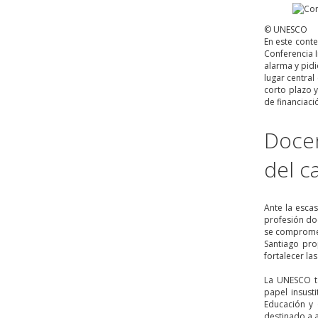
© UNESCO
En este conte
Conferencia I
alarma y pid
lugar central
corto plazo 
de financiaci
Docen
del c
Ante la escas
profesión do
se compromet
Santiago pr
fortalecer la
La UNESCO t
papel insust
Educación y 
destinado a a