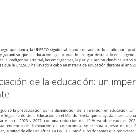
uego que nunca, la UNESCO siguió trabajando durante todo el año para prote
y garantizar que la educación siga ocupando un lugar destacado en la agenda p
a la inteligencia artificial, las emergencias, la paz y la acción climática, es
nes que la UNESCO ha llevado a cabo en materia de educación durante el año 2
ciación de la educación: un impera
nte
agudizó la preocupación por la disminución de la inversión en educación. Un 
 Seguimiento de la Educación en el Mundo revela que la ayuda internaciona
parte entre 2023 y 2027, con una reducción del 12 % ya observada en 202
ta tendencia de disminución del compromiso se acentúa a pesar de que 27
lar, la mitad de ellos en África. La UNESCO pidió a los donantes que renovara