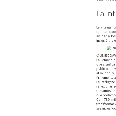
La int
La inteligen
oportunidade
ayudar a los
inclusión, la
© UNESCO/Wei
La Semana de
qué signific
publicaciones
el mundo, y 
firmemente a
La inteligenc
reflexionar 
tomamos en m
que podamos 
Con 739 mil
transformació
sea inclusivo,