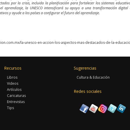
ctados por la crisis, incluida la planificación para fortalecer los sistemas educati
l aprendizaje, la UNESCO intensificará su apoyo a una transformación digital 
tivos y ayude a los países a configurar el futuro del aprendizaje.
icion.com.mx/la-unesco-en-accion-los-aspectos-mas-destacados-de-la-educaci
Recursos
Sugerencias
Libros
Cultura & Educación
Videos
Artículos
Redes sociales
Caricaturas
Entrevistas
Tips