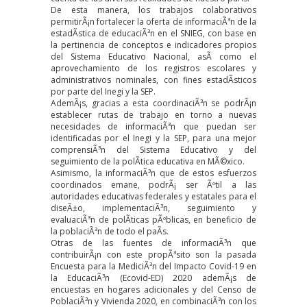
De esta manera, los trabajos colaborativos
permitirÃ¡n fortalecer la oferta de informaciÃ³n de la
estadÃ­stica de educaciÃ³n en el SNIEG, con base en
la pertinencia de conceptos e indicadores propios
del Sistema Educativo Nacional, asÃ­ como el
aprovechamiento de los registros escolares y
administrativos nominales, con fines estadÃ­sticos
por parte del Inegi y la SEP.
AdemÃ¡s, gracias a esta coordinaciÃ³n se podrÃ¡n
establecer rutas de trabajo en torno a nuevas
necesidades de informaciÃ³n que puedan ser
identificadas por el Inegi y la SEP, para una mejor
comprensiÃ³n del Sistema Educativo y del
seguimiento de la polÃ­tica educativa en MÃ©xico.
Asimismo, la informaciÃ³n que de estos esfuerzos
coordinados emane, podrÃ¡ ser Ãºtil a las
autoridades educativas federales y estatales para el
diseÃ±o, implementaciÃ³n, seguimiento y
evaluaciÃ³n de polÃ­ticas pÃºblicas, en beneficio de
la poblaciÃ³n de todo el paÃ­s.
Otras de las fuentes de informaciÃ³n que
contribuirÃ¡n con este propÃ³sito son la pasada
Encuesta para la MediciÃ³n del Impacto Covid-19 en
la EducaciÃ³n (Ecovid-ED) 2020 ademÃ¡s de
encuestas en hogares adicionales y del Censo de
PoblaciÃ³n y Vivienda 2020, en combinaciÃ³n con los