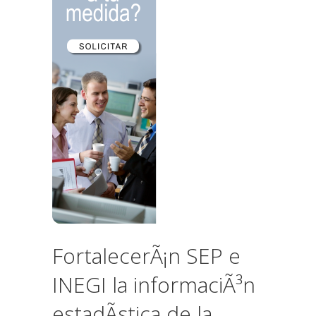
FortalecerÃ¡n SEP e
INEGI la informaciÃ³n
estadÃ­stica de la