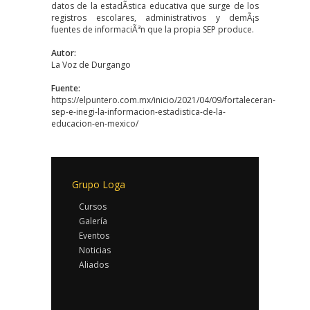
datos de la estadÃ­stica educativa que surge de los
registros escolares, administrativos y demÃ¡s
fuentes de informaciÃ³n que la propia SEP produce.
Autor:
La Voz de Durgango
Fuente:
https://elpuntero.com.mx/inicio/2021/04/09/fortaleceran-
sep-e-inegi-la-informacion-estadistica-de-la-
educacion-en-mexico/
Grupo Loga
Cursos
Galería
Eventos
Noticias
Aliados