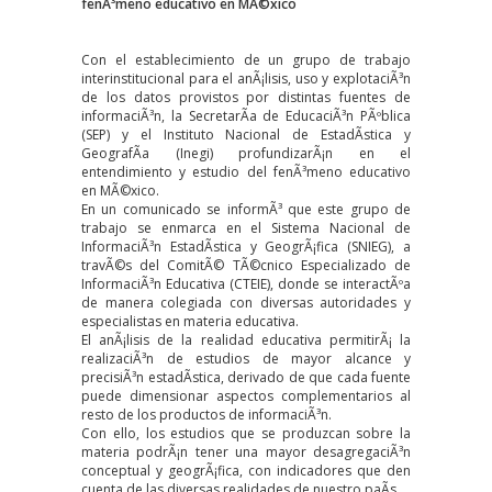
fenÃ³meno educativo en MÃ©xico
Con el establecimiento de un grupo de trabajo
interinstitucional para el anÃ¡lisis, uso y explotaciÃ³n
de los datos provistos por distintas fuentes de
informaciÃ³n, la SecretarÃ­a de EducaciÃ³n PÃºblica
(SEP) y el Instituto Nacional de EstadÃ­stica y
GeografÃ­a (Inegi) profundizarÃ¡n en el
entendimiento y estudio del fenÃ³meno educativo
en MÃ©xico.
En un comunicado se informÃ³ que este grupo de
trabajo se enmarca en el Sistema Nacional de
InformaciÃ³n EstadÃ­stica y GeogrÃ¡fica (SNIEG), a
travÃ©s del ComitÃ© TÃ©cnico Especializado de
InformaciÃ³n Educativa (CTEIE), donde se interactÃºa
de manera colegiada con diversas autoridades y
especialistas en materia educativa.
El anÃ¡lisis de la realidad educativa permitirÃ¡ la
realizaciÃ³n de estudios de mayor alcance y
precisiÃ³n estadÃ­stica, derivado de que cada fuente
puede dimensionar aspectos complementarios al
resto de los productos de informaciÃ³n.
Con ello, los estudios que se produzcan sobre la
materia podrÃ¡n tener una mayor desagregaciÃ³n
conceptual y geogrÃ¡fica, con indicadores que den
cuenta de las diversas realidades de nuestro paÃ­s.