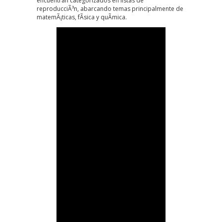
encuentran categorizados en listas de
reproducciÃ³n, abarcando temas principalmente de
matemÃ¡ticas, fÃ­sica y quÃ­mica.