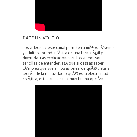
DATE UN VOLTIO
Los videos de este canal permiten a niÃ±os, jÃ³venes
y adultos aprender fÃ­sica de una forma Ã¡gil y
divertida. Las explicaciones en los videos son
sencillas de entender, asÃ­ que si deseas saber
cÃ³mo es que vuelan los aviones, de quÃ© trata la
teorÃ­a de la relatividad o quÃ© es la electricidad
estÃ¡tica, este canal es una muy buena opciÃ³n.