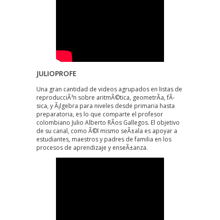
JULIOPROFE
Una gran cantidad de videos agrupados en listas de
reproducciÃ³n sobre aritmÃ©tica, geometrÃ­a, fÃ­
sica, y Ã¡lgebra para niveles desde primaria hasta
preparatoria, es lo que comparte el profesor
colombiano Julio Alberto RÃ­os Gallegos. El objetivo
de su canal, como Ã©l mismo seÃ±ala es apoyar a
estudiantes, maestros y padres de familia en los
procesos de aprendizaje y enseÃ±anza.