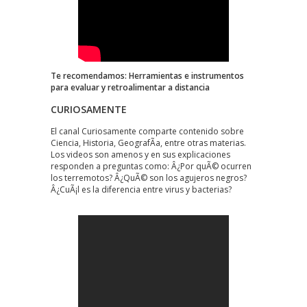
Te recomendamos:
Herramientas e instrumentos
para evaluar y retroalimentar a distancia
CURIOSAMENTE
El canal Curiosamente comparte contenido sobre
Ciencia, Historia, GeografÃ­a, entre otras materias.
Los videos son amenos y en sus explicaciones
responden a preguntas como: Â¿Por quÃ© ocurren
los terremotos? Â¿QuÃ© son los agujeros negros?
Â¿CuÃ¡l es la diferencia entre virus y bacterias?