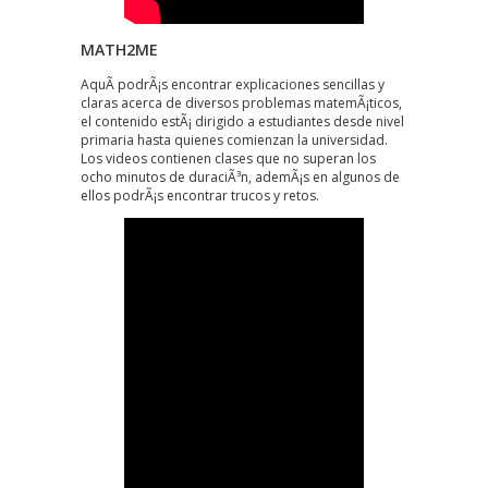
MATH2ME
AquÃ­ podrÃ¡s encontrar explicaciones sencillas y
claras acerca de diversos problemas matemÃ¡ticos,
el contenido estÃ¡ dirigido a estudiantes desde nivel
primaria hasta quienes comienzan la universidad.
Los videos contienen clases que no superan los
ocho minutos de duraciÃ³n, ademÃ¡s en algunos de
ellos podrÃ¡s encontrar trucos y retos.