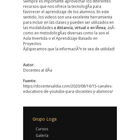
Siempre es importante aprovechar los diferentes
recursos que nos ofrece la tecnologÃ­a para
favorecer el aprendizaje de los alumnos. En este
sentido, los videos son una excelente herramienta
para incluir en las clases y pueden ser utilizados en
las modalidades
a distancia, virtual o en lÃ­nea
, asÃ­
como en metodologÃ­as diversas como la son el
Aula Invertida o el Aprendizaje Basado en
Proyectos.
Â¡Esperamos que la informaciÃ³n te sea de utilidad!
Autor:
Docentes al dÃ­a
Fuente:
https://docentesaldia.com/2020/08/16/15-canales-
educativos-de-youtube-para-docentes-y-alumnos/
Grupo Loga
Cursos
Galería