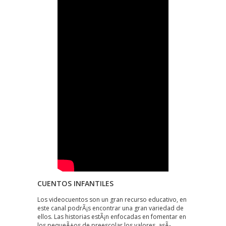
CUENTOS INFANTILES
Los videocuentos son un gran recurso educativo, en
este canal podrÃ¡s encontrar una gran variedad de
ellos. Las historias estÃ¡n enfocadas en fomentar en
los pequeÃ±os de preescolar los valores, asÃ­