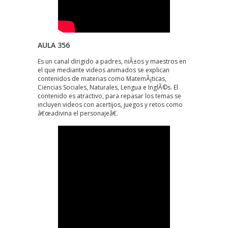
AULA 356
Es un canal dirigido a padres, niÃ±os y maestros en
el que mediante videos animados se explican
contenidos de materias como MatemÃ¡ticas,
Ciencias Sociales, Naturales, Lengua e InglÃ©s. El
contenido es atractivo, para repasar los temas se
incluyen videos con acertijos, juegos y retos como
â€œadivina el personajeâ€.